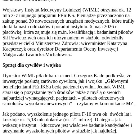
Wojskowy Instytut Medycyny Lotniczej (WIML) otrzymał ok. 12
mln zł z unijnego programu FEnIKS. Pieniądze przeznaczono na
zakup ponad 30 nowoczesnych urządzeń medycznych, które trafiły
do kilkunastu oddziałów i poradni instytutu. 6 maja 2026 r.
placówkę, która zajmuje się m.in. kwalifikacją i badaniami pilotów
Sił Powietrznych oraz ich utrzymaniem w służbie, odwiedziły
przedstawicielki Ministerstwa Zdrowia: wiceminister Katarzyna
Kacperczyk oraz dyrektor Departamentu Oceny Inwestycji
Małgorzata Iwanicka-Michałowicz.
Sprzęt dla cywilów i wojska
Dyrektor WIML płk dr hab. n. med. Grzegorz Kade podkreśla, że
inwestycje posłużą zarówno cywilom, jak i wojsku. „Głównymi
beneficjentami FEnIKSa będą pacjenci cywilni. Jednak WIML
starał się o pozyskanie tych środków także z myślą o swoich
najbardziej wymagających pacjentach – pilotach odrzutowych
samolotów wysokomanewrowych” – czytamy w komunikacie MZ.
Jak podano, wyszkolenie jednego pilota F-16 trwa ok. dwóch lat i
kosztuje ok. 5,18 mln dolarów (ok. 21 mln zł). Dlatego – jak
wskazuje instytut – kluczowe jest właściwe badanie kandydatów i
utrzymanie wyszkolonych pilotów w służbie jak najdłużej.