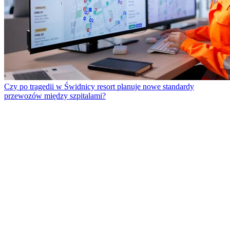
Czy po tragedii w Świdnicy resort planuje nowe standardy
przewozów między szpitalami?