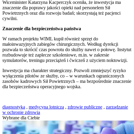
Wiceminister Katarzyna Kacperczyk oceniła, że inwestycja ma
znaczenie dla poprawy jakości opieki nad personelem Sił
Powietrznych oraz dla rozwoju badań; skorzystają też pacjenci
cywilni.
Znaczenie dla bezpieczeństwa państwa
W ramach projektu WIML kupił również sprzęt do
małoinwazyjnych zabiegów chirurgicznych. Według dyrekcji
pozwala to skrócić czas powrotu do służby nawet o połowę. Instytut
rozbudowuje też zaplecze szkoleniowe, m.in. w zakresie
symulatorów, treningu przeciążeń i ćwiczeń z użyciem noktowizji.
Inwestycja ma charakter strategiczny. Pozwoli zmniejszyć ryzyko
wyłączenia pilotów ze służby, co – w warunkach ograniczonych
zasobów kadrowych Sił Powietrznych – ma bezpośrednie znaczenie
dla bezpieczeństwa operacyjnego wojska.
diagnostyka
,
medycyna lotnicza
,
zdrowie publiczne
,
zarządzanie
w ochronie zdrowia
Wybrane dla Ciebie