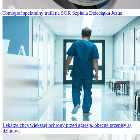
Tomograf spektralny trafił na SOR Szpitala Dzieciątka Jezus
Lekarze chcą większej ochrony przed agresją, obecne przepisy są
dziurawe