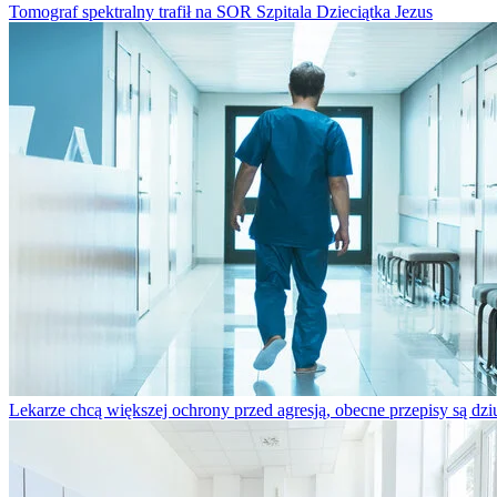
Tomograf spektralny trafił na SOR Szpitala Dzieciątka Jezus
Lekarze chcą większej ochrony przed agresją, obecne przepisy są dz