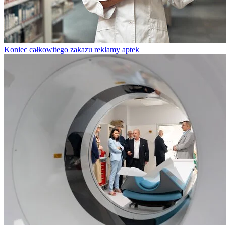
Koniec całkowitego zakazu reklamy aptek