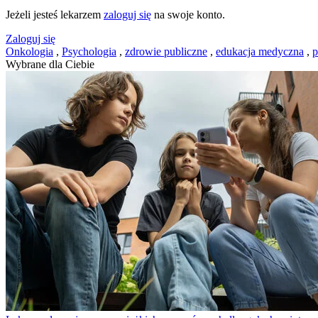
Jeżeli jesteś lekarzem
zaloguj się
na swoje konto.
Zaloguj się
Onkologia
,
Psychologia
,
zdrowie publiczne
,
edukacja medyczna
,
p
Wybrane dla Ciebie