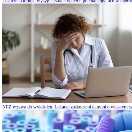
Lekarze alarmują: wysyp ciężkich oparzeń po challenge’ach w intern
NFZ wzywa do wyjaśnień. Lekarze zaskoczeni danymi o własnym cz