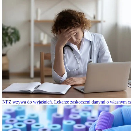
NFZ wzywa do wyjaśnień. Lekarze zaskoczeni danymi o własnym cz