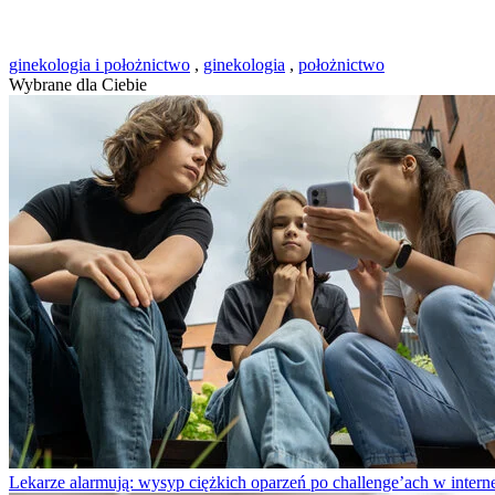
ginekologia i położnictwo
,
ginekologia
,
położnictwo
Wybrane dla Ciebie
Lekarze alarmują: wysyp ciężkich oparzeń po challenge’ach w intern