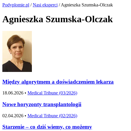
Podyplomie.pl
/
Nasi eksperci
/ Agnieszka Szumska-Olczak
Agnieszka Szumska-Olczak
Między algorytmem a doświadczeniem lekarza
18.06.2026 •
Medical Tribune (03/2026)
Nowe horyzonty transplantologii
02.04.2026 •
Medical Tribune (02/2026)
Starzenie – co dziś wiemy, co możemy