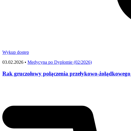
Wykup dostęp
03.02.2026 •
Medycyna po Dyplomie (02/2026)
Rak gruczołowy połączenia przełykowo-żołądkowego 