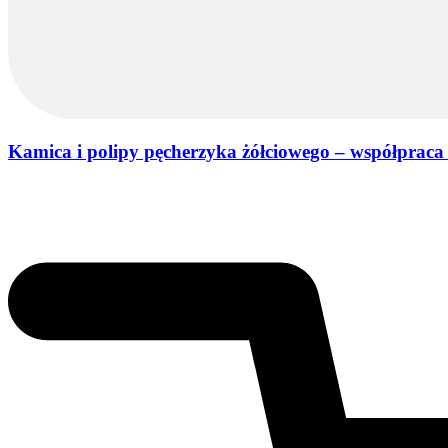
Kamica i polipy pęcherzyka żółciowego – współpraca i