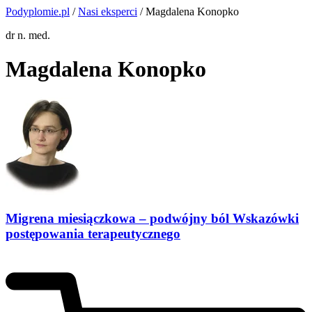
Podyplomie.pl
/
Nasi eksperci
/ Magdalena Konopko
dr n. med.
Magdalena Konopko
Migrena miesiączkowa – podwójny ból Wskazówki
postępowania terapeutycznego