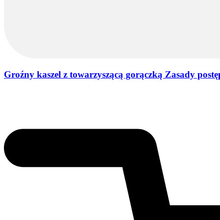
Groźny kaszel z towarzyszącą gorączką Zasady postę