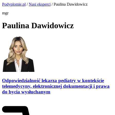
Podyplomie.pl
/
Nasi eksperci
/ Paulina Dawidowicz
mgr
Paulina Dawidowicz
Odpowiedzialność lekarza pediatry w kontekście
telemedycyny, elektronicznej dokumentacji i prawa
do bycia wysłuchanym