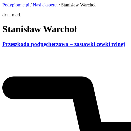
Podyplomie.pl
/
Nasi eksperci
/ Stanisław Warchoł
dr n. med.
Stanisław Warchoł
Przeszkoda podpęcherzowa – zastawki cewki tylnej