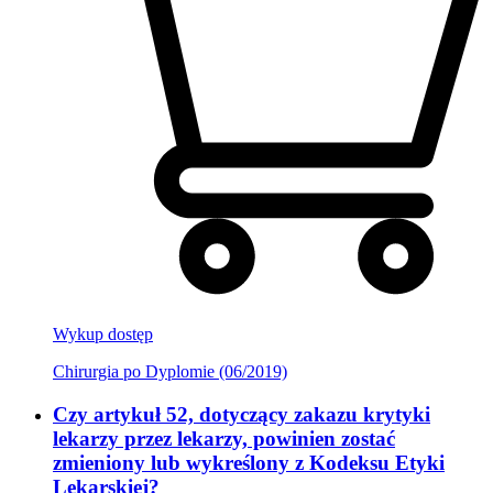
Wykup dostęp
Chirurgia po Dyplomie (06/2019)
Czy artykuł 52, dotyczący zakazu krytyki
lekarzy przez lekarzy, powinien zostać
zmieniony lub wykreślony z Kodeksu Etyki
Lekarskiej?