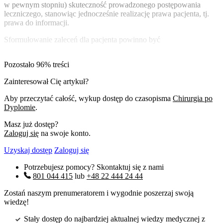
w pewnym stopniu) skuteczność prowadzonego postępowania
leczniczego, stanowiąc jednocześnie realizację prawa pacjenta, tj.
prawa do informacji.
Sformułowanie zaleceń dla pacjenta powinno być
Pozostało 96% treści
Zainteresował Cię artykuł?
Aby przeczytać całość, wykup dostęp do czasopisma
Chirurgia po
Dyplomie
.
Masz już dostęp?
Zaloguj się
na swoje konto.
Uzyskaj dostęp
Zaloguj się
Potrzebujesz pomocy? Skontaktuj się z nami
801 044 415
lub
+48 22 444 24 44
Zostań naszym prenumeratorem i wygodnie poszerzaj swoją
wiedzę!
Stały dostęp do najbardziej aktualnej wiedzy medycznej z