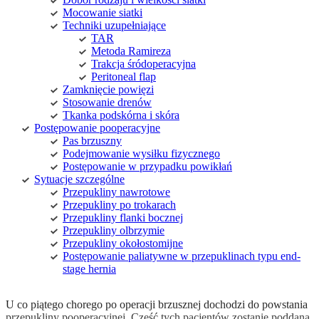
Mocowanie siatki
Techniki uzupełniające
TAR
Metoda Ramireza
Trakcja śródoperacyjna
Peritoneal flap
Zamknięcie powięzi
Stosowanie drenów
Tkanka podskórna i skóra
Postępowanie pooperacyjne
Pas brzuszny
Podejmowanie wysiłku fizycznego
Postępowanie w przypadku powikłań
Sytuacje szczególne
Przepukliny nawrotowe
Przepukliny po trokarach
Przepukliny flanki bocznej
Przepukliny olbrzymie
Przepukliny okołostomijne
Postępowanie paliatywne w przepuklinach typu end-
stage hernia
U co piątego chorego po operacji brzusznej dochodzi do powstania
przepukliny pooperacyjnej. Część tych pacjentów zostanie poddana