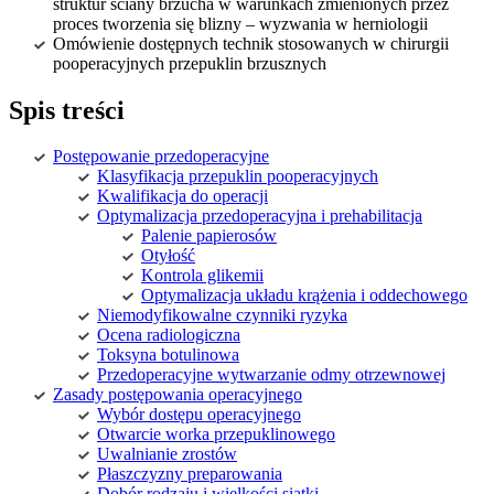
struktur ściany brzucha w warunkach zmienionych przez
proces tworzenia się blizny – wyzwania w herniologii
Omówienie dostępnych technik stosowanych w chirurgii
pooperacyjnych przepuklin brzusznych
Spis treści
Postępowanie przedoperacyjne
Klasyfikacja przepuklin pooperacyjnych
Kwalifikacja do operacji
Optymalizacja przedoperacyjna i prehabilitacja
Palenie papierosów
Otyłość
Kontrola glikemii
Optymalizacja układu krążenia i oddechowego
Niemodyfikowalne czynniki ryzyka
Ocena radiologiczna
Toksyna botulinowa
Przedoperacyjne wytwarzanie odmy otrzewnowej
Zasady postępowania operacyjnego
Wybór dostępu operacyjnego
Otwarcie worka przepuklinowego
Uwalnianie zrostów
Płaszczyzny preparowania
Dobór rodzaju i wielkości siatki