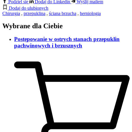
Podziel się
Dodaj do Linkedin
Wyślij mailem
Dodaj do ulubionych
Chirurgia
,
przepuklina
,
ściana brzucha
,
herniologia
Wybrane dla Ciebie
Postępowanie w ostrych stanach przepuklin
pachwinowych i brzusznych