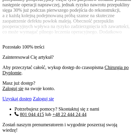
następnie operacji naprawczej, jednak ryzyko nawrotu przepukliny
sięga 30% już podczas pierwszego podejścia do rekonstrukcji,
a z każdą kolejną podejmowaną próbą szanse na skuteczne
zaopatrzenie defektu powłok maleją. Obecność przepuklin
pooperacyjnych wpływa na ryzyko zadzierzgnięcia ich zawartości,
co może wymagać pilnego leczenia operacyjnego. Dodatkowo
Pozostało 100% treści
Zainteresował Cię artykuł?
Aby przeczytać całość, wykup dostęp do czasopisma
Chirurgia po
Dyplomie
.
Masz już dostęp?
Zaloguj się
na swoje konto.
Uzyskaj dostęp
Zaloguj się
Potrzebujesz pomocy? Skontaktuj się z nami
801 044 415
lub
+48 22 444 24 44
Zostań naszym prenumeratorem i wygodnie poszerzaj swoją
wiedzę!