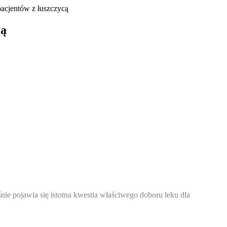
cjentów z łuszczycą
cą
e pojawia się istotna kwestia właściwego doboru leku dla