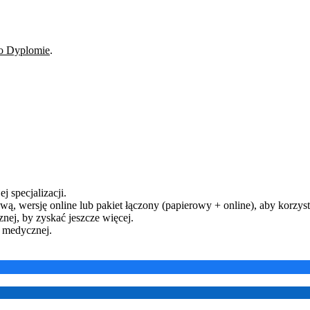
o Dyplomie
.
j specjalizacji.
ą, wersję online lub pakiet łączony (papierowy + online), aby korzysta
ej, by zyskać jeszcze więcej.
y medycznej.