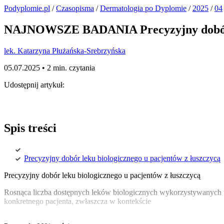
Podyplomie.pl
/
Czasopisma
/
Dermatologia po Dyplomie
/
2025
/
04
NAJNOWSZE BADANIA Precyzyjny dobór le
lek. Katarzyna Płużańska-Srebrzyńska
05.07.2025 •
2 min. czytania
Udostępnij artykuł:
Spis treści
Precyzyjny dobór leku biologicznego u pacjentów z łuszczycą
Precyzyjny dobór leku biologicznego u pacjentów z łuszczycą
Rosnąca liczba dostępnych leków biologicznych wykorzystywanych w 
konkretnego pacjenta, zwłaszcza w kontekście