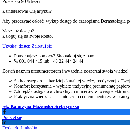
Pozostało 90% treści
Zainteresował Cię artykuł?
Aby przeczytać całość, wykup dostęp do czasopisma
Dermatologia p
Masz już dostęp?
Zaloguj się
na swoje konto.
Uzyskaj dostęp
Zaloguj się
Potrzebujesz pomocy? Skontaktuj się z nami
801 044 415
lub
+48 22 444 24 44
Zostań naszym prenumeratorem i wygodnie poszerzaj swoją wiedzę!
Stały dostęp do najbardziej aktualnej wiedzy medycznej z Twoje
Komfort korzystania – wybierz tradycyjną prenumeratę papierow
Zdobądź dostęp do archiwalnych numerów w wersji elektroniczn
Praktyczna wiedza - nasi autorzy to cenieni mentorzy w branż
lek. Katarzyna Płużańska-Srebrzyńska
Podziel się
Dodaj do Linkedin