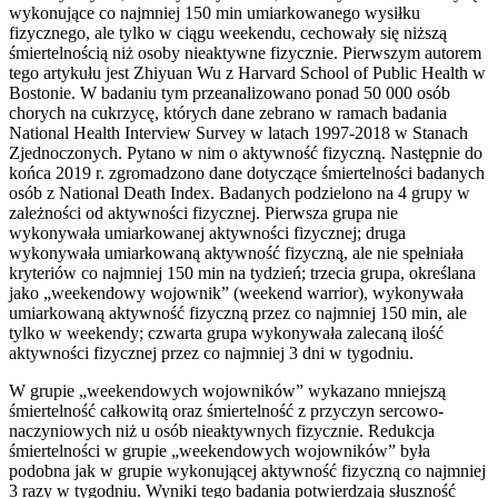
wykonujące co najmniej 150 min umiarkowanego wysiłku
fizycznego, ale tylko w ciągu weekendu, cechowały się niższą
śmiertelnością niż osoby nieaktywne fizycznie. Pierwszym autorem
tego artykułu jest Zhiyuan Wu z Harvard School of Public Health w
Bostonie. W badaniu tym przeanalizowano ponad 50 000 osób
chorych na cukrzycę, których dane zebrano w ramach badania
National Health Interview Survey w latach 1997-2018 w Stanach
Zjednoczonych. Pytano w nim o aktywność fizyczną. Następnie do
końca 2019 r. zgromadzono dane dotyczące śmiertelności badanych
osób z National Death Index. Badanych podzielono na 4 grupy w
zależności od aktywności fizycznej. Pierwsza grupa nie
wykonywała umiarkowanej aktywności fizycznej; druga
wykonywała umiarkowaną aktywność fizyczną, ale nie spełniała
kryteriów co najmniej 150 min na tydzień; trzecia grupa, określana
jako „weekendowy wojownik” (weekend warrior), wykonywała
umiarkowaną aktywność fizyczną przez co najmniej 150 min, ale
tylko w weekendy; czwarta grupa wykonywała zalecaną ilość
aktywności fizycznej przez co najmniej 3 dni w tygodniu.
W grupie „weekendowych wojowników” wykazano mniejszą
śmiertelność całkowitą oraz śmiertelność z przyczyn sercowo-
naczyniowych niż u osób nieaktywnych fizycznie. Redukcja
śmiertelności w grupie „weekendowych wojowników” była
podobna jak w grupie wykonującej aktywność fizyczną co najmniej
3 razy w tygodniu. Wyniki tego badania potwierdzają słuszność