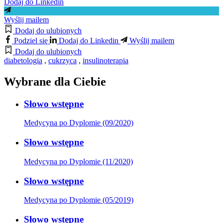
Dodaj do Linkedin
Wyślij mailem
Dodaj do ulubionych
Podziel się
Dodaj do Linkedin
Wyślij mailem
Dodaj do ulubionych
diabetologia
,
cukrzyca
,
insulinoterapia
Wybrane dla Ciebie
Słowo wstępne
Medycyna po Dyplomie (09/2020)
Słowo wstępne
Medycyna po Dyplomie (11/2020)
Słowo wstępne
Medycyna po Dyplomie (05/2019)
Słowo wstępne