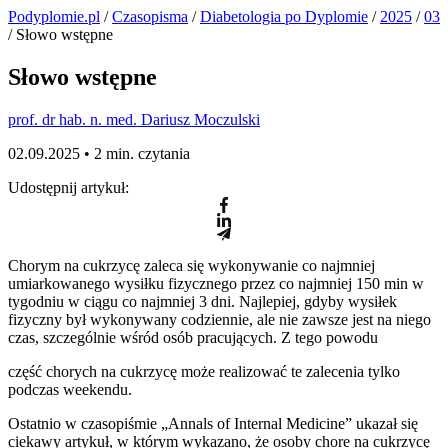
Podyplomie.pl
/
Czasopisma
/
Diabetologia po Dyplomie
/
2025
/
03
/ Słowo wstępne
Słowo wstępne
prof. dr hab. n. med. Dariusz Moczulski
02.09.2025 •
2 min. czytania
Udostępnij artykuł:
Chorym na cukrzycę zaleca się wykonywanie co najmniej
umiarkowanego wysiłku fizycznego przez co najmniej 150 min w
tygodniu w ciągu co najmniej 3 dni. Najlepiej, gdyby wysiłek
fizyczny był wykonywany codziennie, ale nie zawsze jest na niego
czas, szczególnie wśród osób pracujących. Z tego powodu
część chorych na cukrzycę może realizować te zalecenia tylko
podczas weekendu.
Ostatnio w czasopiśmie „Annals of Internal Medicine” ukazał się
ciekawy artykuł, w którym wykazano, że osoby chore na cukrzycę