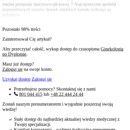
1
mięśni przepony moczowo-płciowej.
Najczęstszymi spośród
poporodowych urazów tkanek miękkich kanału rodnego są
pęknięcia
Pozostało 98% treści
Zainteresował Cię artykuł?
Aby przeczytać całość, wykup dostęp do czasopisma
Ginekologia
po Dyplomie
.
Masz już dostęp?
Zaloguj się
na swoje konto.
Uzyskaj dostęp
Zaloguj się
Potrzebujesz pomocy? Skontaktuj się z nami
801 044 415
lub
+48 22 444 24 44
Zostań naszym prenumeratorem i wygodnie poszerzaj swoją
wiedzę!
Stały dostęp do najbardziej aktualnej wiedzy medycznej z
Twojej specjalizacji.
Komfort korzystania – wybierz tradycyjną prenumeratę