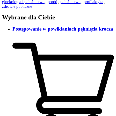
ginekologia i położnictwo
,
poród
,
położnictwo
,
profilaktyka
,
zdrowie publiczne
Wybrane dla Ciebie
Postępowanie w powikłaniach pęknięcia krocza