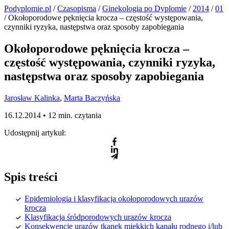
Podyplomie.pl
/
Czasopisma
/
Ginekologia po Dyplomie
/
2014
/
01
/ Okołoporodowe pęknięcia krocza – częstość występowania,
czynniki ryzyka, następstwa oraz sposoby zapobiegania
Okołoporodowe pęknięcia krocza –
częstość występowania, czynniki ryzyka,
następstwa oraz sposoby zapobiegania
Jarosław Kalinka
,
Marta Baczyńska
16.12.2014 •
12 min. czytania
Udostępnij artykuł:
Spis treści
Epidemiologia i klasyfikacja okołoporodowych urazów
krocza
Klasyfikacja śródporodowych urazów krocza
Konsekwencje urazów tkanek miękkich kanału rodnego i/lub