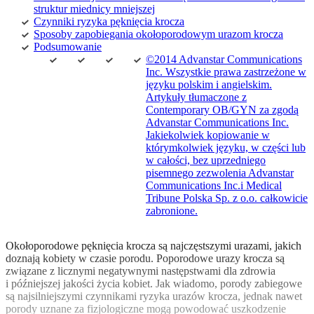
struktur miednicy mniejszej
Czynniki ryzyka pęknięcia krocza
Sposoby zapobiegania okołoporodowym urazom krocza
Podsumowanie
©2014 Advanstar Communications
Inc. Wszystkie prawa zastrzeżone w
języku polskim i angielskim.
Artykuły tłumaczone z
Contemporary OB/GYN za zgodą
Advanstar Communications Inc.
Jakiekolwiek kopiowanie w
którymkolwiek języku, w części lub
w całości, bez uprzedniego
pisemnego zezwolenia Advanstar
Communications Inc.i Medical
Tribune Polska Sp. z o.o. całkowicie
zabronione.
Okołoporodowe pęknięcia krocza są najczęstszymi urazami, jakich
doznają kobiety w czasie porodu.
Poporodowe urazy krocza są
związane z licznymi negatywnymi następstwami dla zdrowia
i późniejszej jakości życia kobiet. Jak wiadomo, porody zabiegowe
są najsilniejszymi czynnikami ryzyka urazów krocza, jednak nawet
porody uznane za fizjologiczne mogą powodować uszkodzenie