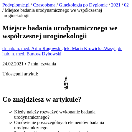
Podyplomie.pl
/
Czasopisma
/
Ginekologia po Dyplomie
/
2021
/
02
/ Miejsce badania urodynamicznego we współczesnej
uroginekologii
Miejsce badania urodynamicznego we
współczesnej uroginekologii
dr hab. n. med. Artur Rogowski
,
lek. Maria Krowicka-Wasyl
,
dr
hab. n. med. Bartosz Dybowski
24.02.2021 •
7 min. czytania
Udostępnij artykuł:
Co znajdziesz w artykule?
Kiedy należy rozważyć wykonanie badania
urodynamicznego?
Omówienie poszczególnych elementów badania
urodynamicznego