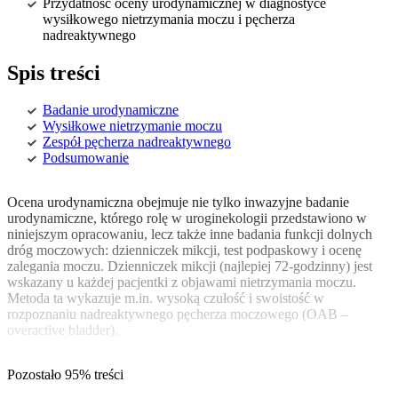
Przydatność oceny urodynamicznej w diagnostyce
wysiłkowego nietrzymania moczu i pęcherza
nadreaktywnego
Spis treści
Badanie urodynamiczne
Wysiłkowe nietrzymanie moczu
Zespół pęcherza nadreaktywnego
Podsumowanie
Ocena urodynamiczna obejmuje nie tylko inwazyjne badanie
urodynamiczne, którego rolę w uroginekologii przedstawiono w
niniejszym opracowaniu, lecz także inne badania funkcji dolnych
dróg moczowych: dzienniczek mikcji, test podpaskowy i ocenę
zalegania moczu. Dzienniczek mikcji (najlepiej 72-godzinny) jest
wskazany u każdej pacjentki z objawami nietrzymania moczu.
Metoda ta wykazuje m.in. wysoką czułość i swoistość w
rozpoznaniu nadreaktywnego pęcherza moczowego (OAB –
overactive bladder).
Pozostało 95% treści