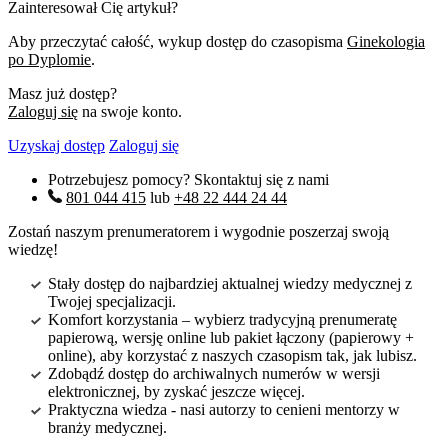
Zainteresował Cię artykuł?
Aby przeczytać całość, wykup dostęp do czasopisma
Ginekologia
po Dyplomie
.
Masz już dostęp?
Zaloguj się
na swoje konto.
Uzyskaj dostęp
Zaloguj się
Potrzebujesz pomocy? Skontaktuj się z nami
801 044 415
lub
+48 22 444 24 44
Zostań naszym prenumeratorem i wygodnie poszerzaj swoją
wiedzę!
Stały dostęp do najbardziej aktualnej wiedzy medycznej z
Twojej specjalizacji.
Komfort korzystania – wybierz tradycyjną prenumeratę
papierową, wersję online lub pakiet łączony (papierowy +
online), aby korzystać z naszych czasopism tak, jak lubisz.
Zdobądź dostęp do archiwalnych numerów w wersji
elektronicznej, by zyskać jeszcze więcej.
Praktyczna wiedza - nasi autorzy to cenieni mentorzy w
branży medycznej.