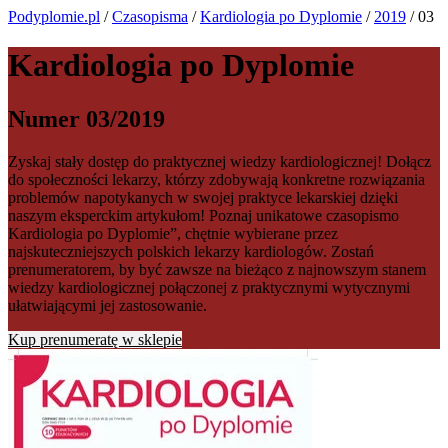
Podyplomie.pl
/
Czasopisma
/
Kardiologia po Dyplomie
/
2019
/ 03
Kardiologia po Dyplomie
Numer 03/2019
Zyskaj stały dostęp do praktycznej wiedzy kardiologicznej! Dołącz
do społeczności lekarzy, którzy zdobywają konkretne rozwiązania
problemów napotykanych w swojej praktyce lekarskiej dzięki
naszym eksperckim artykułom! Poznaj unikatowe czasopismo
Kardiologia po Dyplomie”, chętnie wybierane przez
najskuteczniejszych polskich lekarzy kardiologów. Zostań
prenumeratorem, by być zawsze na bieżąco z najnowszym stanem
wiedzy kardiologicznej połączonej z praktycznymi wytycznymi
ułatwiającymi jej zastosowanie.
Kup prenumeratę w sklepie