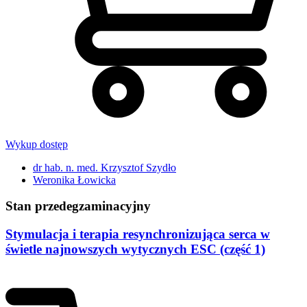
Wykup dostęp
dr hab. n. med. Krzysztof Szydło
Weronika Łowicka
Stan przedegzaminacyjny
Stymulacja i terapia resynchronizująca serca w
świetle najnowszych wytycznych ESC (część 1)