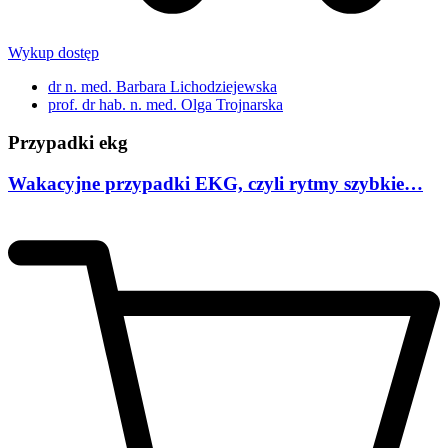
Wykup dostęp
dr n. med. Barbara Lichodziejewska
prof. dr hab. n. med. Olga Trojnarska
Przypadki ekg
Wakacyjne przypadki EKG, czyli rytmy szybkie…