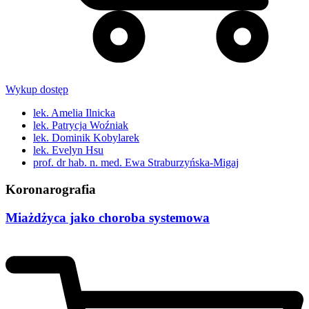
Wykup dostęp
lek. Amelia Ilnicka
lek. Patrycja Woźniak
lek. Dominik Kobylarek
lek. Evelyn Hsu
prof. dr hab. n. med. Ewa Straburzyńska-Migaj
Koronarografia
Miażdżyca jako choroba systemowa