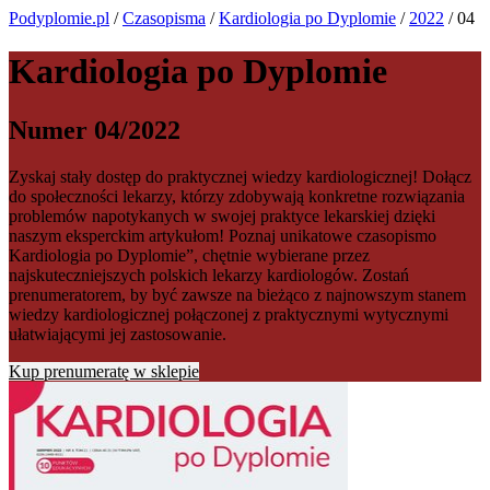
Podyplomie.pl
/
Czasopisma
/
Kardiologia po Dyplomie
/
2022
/ 04
Kardiologia po Dyplomie
Numer 04/2022
Zyskaj stały dostęp do praktycznej wiedzy kardiologicznej! Dołącz
do społeczności lekarzy, którzy zdobywają konkretne rozwiązania
problemów napotykanych w swojej praktyce lekarskiej dzięki
naszym eksperckim artykułom! Poznaj unikatowe czasopismo
Kardiologia po Dyplomie”, chętnie wybierane przez
najskuteczniejszych polskich lekarzy kardiologów. Zostań
prenumeratorem, by być zawsze na bieżąco z najnowszym stanem
wiedzy kardiologicznej połączonej z praktycznymi wytycznymi
ułatwiającymi jej zastosowanie.
Kup prenumeratę w sklepie