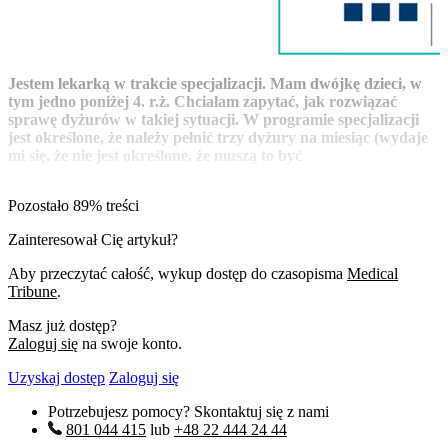
Jestem lekarką w trakcie specjalizacji. Mam dwójkę dzieci, w
tym jedno poniżej 4. r.ż. Chciałam zapytać, jak rozwiązać
sprawę dyżurów w takiej sytuacji. W programie specjalizacji
jest określone, że należy pełnić trzy dyżury na miesiąc (wydaje
mi się, że nie jest określone, że muszą to być
Pozostało 89% treści
Zainteresował Cię artykuł?
Aby przeczytać całość, wykup dostęp do czasopisma
Medical
Tribune
.
Masz już dostęp?
Zaloguj się
na swoje konto.
Uzyskaj dostęp
Zaloguj się
Potrzebujesz pomocy? Skontaktuj się z nami
801 044 415
lub
+48 22 444 24 44