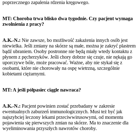
poprzecznego zapalenia rdzenia kręgowego.
MT: Choroba trwa blisko dwa tygodnie. Czy pacjent wymaga
zwolnienia z pracy?
A.K.-N.:
Nie zawsze, bo możliwość zakażenia innych osób jest
niewielka. Jeśli zmiany na skórze są małe, można je zakryć plastrem
bądź ubraniem. Osoby postronne nie będą miały wtedy kontaktu z
płynem z pęcherzyków. Jeśli chory dobrze się czuje, nie nękają go
uporczywe bóle, może pracować. Ważne, aby nie stykał się z
osobami, które nie chorowały na ospę wietrzną, szczególnie
kobietami ciężarnymi.
MT: A jeśli półpasiec ciągle nawraca?
A.K.-N.:
Pacjent powinien zostać przebadany w zakresie
ewentualnych zaburzeń immunologicznych. Musi też być jak
najszybciej leczony lekami przeciwwirusowymi, od momentu
pojawienia się pierwszych zmian na skórze. Ma to znaczenie dla
wyeliminowania przyszłych nawrotów choroby.