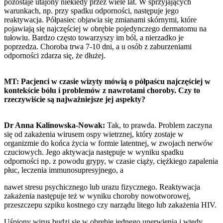
pozostaje utajony niekiedy przez wiele lat. W sprzyjających
warunkach, np. przy spadku odporności, następuje jego
reaktywacja. Półpasiec objawia się zmianami skórnymi, które
pojawiają się najczęściej w obrębie pojedynczego dermatomu na
tułowiu. Bardzo często towarzyszy im ból, a nierzadko je
poprzedza. Choroba trwa 7-10 dni, a u osób z zaburzeniami
odporności zdarza się, że dłużej.
MT: Pacjenci w czasie wizyty mówią o półpaścu najczęściej w
kontekście bólu i problemów z nawrotami choroby. Czy to
rzeczywiście są najważniejsze jej aspekty?
Dr Anna Kalinowska-Nowak:
Tak, to prawda. Problem zaczyna
się od zakażenia wirusem ospy wietrznej, który zostaje w
organizmie do końca życia w formie latentnej, w zwojach nerwów
czuciowych. Jego aktywacja następuje w wyniku spadku
odporności np. z powodu grypy, w czasie ciąży, ciężkiego zapalenia
płuc, leczenia immunosupresyjnego, a
nawet stresu psychicznego lub urazu fizycznego. Reaktywacja
zakażenia następuje też w wyniku choroby nowotworowej,
przeszczepu szpiku kostnego czy narządu litego lub zakażenia HIV.
Uśpiony wirus budzi się w obrębie jednego unerwienia i wtedy