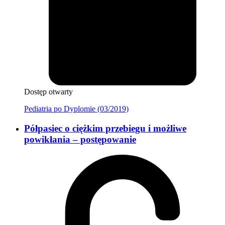
Dostęp otwarty
Pediatria po Dyplomie (03/2019)
Półpasiec o ciężkim przebiegu i możliwe
powikłania – postępowanie