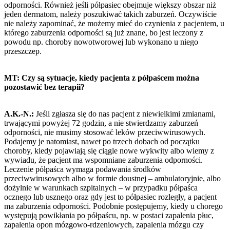
odporności. Również jeśli półpasiec obejmuje większy obszar niż
jeden dermatom, należy poszukiwać takich zaburzeń. Oczywiście
nie należy zapominać, że możemy mieć do czynienia z pacjentem, u
którego zaburzenia odporności są już znane, bo jest leczony z
powodu np. choroby nowotworowej lub wykonano u niego
przeszczep.
MT: Czy są sytuacje, kiedy pacjenta z półpaścem można
pozostawić bez terapii?
A.K.-N.:
Jeśli zgłasza się do nas pacjent z niewielkimi zmianami,
trwającymi powyżej 72 godzin, a nie stwierdzamy zaburzeń
odporności, nie musimy stosować leków przeciwwirusowych.
Podajemy je natomiast, nawet po trzech dobach od początku
choroby, kiedy pojawiają się ciągle nowe wykwity albo wiemy z
wywiadu, że pacjent ma wspomniane zaburzenia odporności.
Leczenie półpaśca wymaga podawania środków
przeciwwirusowych albo w formie doustnej – ambulatoryjnie, albo
dożylnie w warunkach szpitalnych – w przypadku półpaśca
ocznego lub usznego oraz gdy jest to półpasiec rozległy, a pacjent
ma zaburzenia odporności. Podobnie postępujemy, kiedy u chorego
występują powikłania po półpaścu, np. w postaci zapalenia płuc,
zapalenia opon mózgowo-rdzeniowych, zapalenia mózgu czy