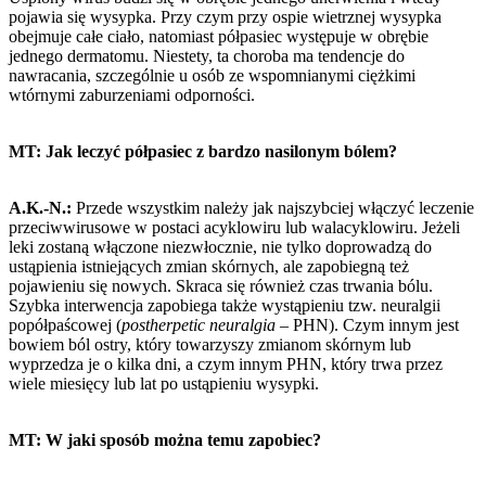
pojawia się wysypka. Przy czym przy ospie wietrznej wysypka
obejmuje całe ciało, natomiast półpasiec występuje w obrębie
jednego dermatomu. Niestety, ta choroba ma tendencje do
nawracania, szczególnie u osób ze wspomnianymi ciężkimi
wtórnymi zaburzeniami odporności.
MT: Jak leczyć półpasiec z bardzo nasilonym bólem?
A.K.-N.:
Przede wszystkim należy jak najszybciej włączyć leczenie
przeciwwirusowe w postaci acyklowiru lub walacyklowiru. Jeżeli
leki zostaną włączone niezwłocznie, nie tylko doprowadzą do
ustąpienia istniejących zmian skórnych, ale zapobiegną też
pojawieniu się nowych. Skraca się również czas trwania bólu.
Szybka interwencja zapobiega także wystąpieniu tzw. neuralgii
popółpaścowej (
postherpetic neuralgia –
PHN). Czym innym jest
bowiem ból ostry, który towarzyszy zmianom skórnym lub
wyprzedza je o kilka dni, a czym innym PHN, który trwa przez
wiele miesięcy lub lat po ustąpieniu wysypki.
MT: W jaki sposób można temu zapobiec?