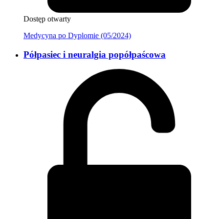
Dostęp otwarty
Medycyna po Dyplomie (05/2024)
Półpasiec i neuralgia popółpaścowa