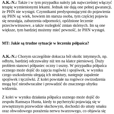
A.K.-N.:
Także i w tym przypadku należy
jak najwcześniej włączyć
terapię wymienionymi lekami. Jednak nie dają one pełnej gwarancji,
że PHN nie wystąpi. Czynnikami predysponującymi do pojawienia
się PHN są: wiek, bowiem im starsza osoba, tym częściej pojawia
się neuralgia, zaburzenia odporności, opóźnione leczenie
przeciwwirusowe, a także rozległość zmian skórnych. Im są one
większe, tym bardziej możemy mieć pewność, że PHN wystąpi.
MT: Jakie są trudne sytuacje w leczeniu półpaśca?
A.K.-N.:
Chorym szczególnie dokucza ból okolic intymnych, np.
odbytu, bardziej odczuwalny niż ten na klatce piersiowej. Duży
problem stanowi półpasiec oczny i uszny. W przypadku półpaśca
ocznego może dojść do zajęcia rogówki i spojówek, w wyniku
czego uszkodzeniu ulegają ich struktury, następuje zapalenie
spojówek i tęczówki. Z kolei powstałe na rogówce owrzodzenia
mogą być nieodwracalne i prowadzić do znacznego ubytku
widzenia.
Z kolei w wyniku działania półpaśca usznego może dojść do
zespołu Ramsaya Hunta, kiedy to pęcherzyki pojawiają się w
zewnętrznym przewodzie słuchowym, dochodzi do utraty smaku
oraz obwodowego porażenia nerwu twarzowego, co objawia się