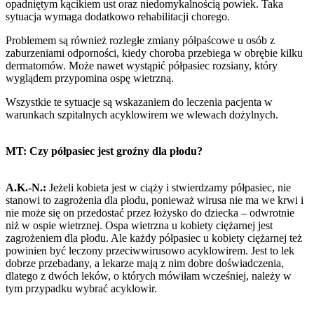
opadniętym kącikiem ust oraz niedomykalnością powiek. Taka
sytuacja wymaga dodatkowo rehabilitacji chorego.
Problemem są również rozległe zmiany półpaścowe u osób z
zaburzeniami odporności, kiedy choroba przebiega w obrębie kilku
dermatomów. Może nawet wystąpić półpasiec rozsiany, który
wyglądem przypomina ospę wietrzną.
Wszystkie te sytuacje są wskazaniem do leczenia pacjenta w
warunkach szpitalnych acyklowirem we wlewach dożylnych.
MT: Czy półpasiec jest groźny dla płodu?
A.K.-N.:
Jeżeli kobieta jest w ciąży i stwierdzamy półpasiec, nie
stanowi to zagrożenia dla płodu, ponieważ wirusa nie ma we krwi i
nie może się on przedostać przez łożysko do dziecka – odwrotnie
niż w ospie wietrznej. Ospa wietrzna u kobiety ciężarnej jest
zagrożeniem dla płodu. Ale każdy półpasiec u kobiety ciężarnej też
powinien być leczony przeciwwirusowo acyklowirem. Jest to lek
dobrze przebadany, a lekarze mają z nim dobre doświadczenia,
dlatego z dwóch leków, o których mówiłam wcześniej, należy w
tym przypadku wybrać acyklowir.