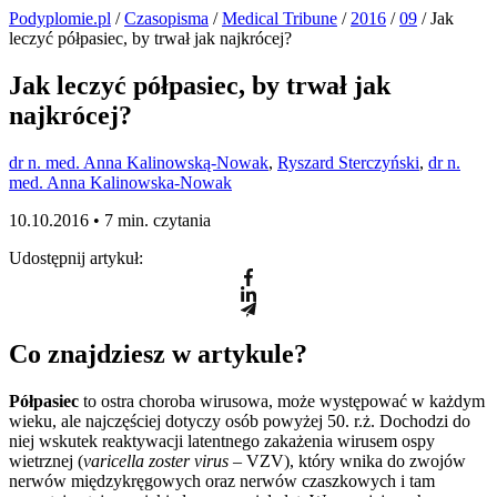
Podyplomie.pl
/
Czasopisma
/
Medical Tribune
/
2016
/
09
/ Jak
leczyć półpasiec, by trwał jak najkrócej?
Jak leczyć półpasiec, by trwał jak
najkrócej?
dr n. med. Anna Kalinowską-Nowak
,
Ryszard Sterczyński
,
dr n.
med. Anna Kalinowska-Nowak
10.10.2016 •
7 min. czytania
Udostępnij artykuł:
Co znajdziesz w artykule?
Półpasiec
to ostra choroba wirusowa, może występować w każdym
wieku, ale najczęściej dotyczy osób powyżej 50. r.ż. Dochodzi do
niej wskutek reaktywacji latentnego zakażenia wirusem ospy
wietrznej (
varicella zoster virus
– VZV), który wnika do zwojów
nerwów międzykręgowych oraz nerwów czaszkowych i tam