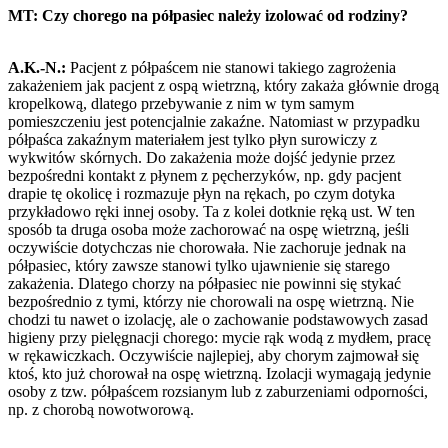
MT: Czy chorego na półpasiec należy izolować od rodziny?
A.K.-N.:
Pacjent z półpaścem nie stanowi takiego zagrożenia
zakażeniem jak pacjent z ospą wietrzną, który zakaża głównie drogą
kropelkową, dlatego przebywanie z nim w tym samym
pomieszczeniu jest potencjalnie zakaźne. Natomiast w przypadku
półpaśca zakaźnym materiałem jest tylko płyn surowiczy z
wykwitów skórnych. Do zakażenia może dojść jedynie przez
bezpośredni kontakt z płynem z pęcherzyków, np. gdy pacjent
drapie tę okolicę i rozmazuje płyn na rękach, po czym dotyka
przykładowo ręki innej osoby. Ta z kolei dotknie ręką ust. W ten
sposób ta druga osoba może zachorować na ospę wietrzną, jeśli
oczywiście dotychczas nie chorowała. Nie zachoruje jednak na
półpasiec, który zawsze stanowi tylko ujawnienie się starego
zakażenia. Dlatego chorzy na półpasiec nie powinni się stykać
bezpośrednio z tymi, którzy nie chorowali na ospę wietrzną. Nie
chodzi tu nawet o izolację, ale o zachowanie podstawowych zasad
higieny przy pielęgnacji chorego: mycie rąk wodą z mydłem, pracę
w rękawiczkach. Oczywiście najlepiej, aby chorym zajmował się
ktoś, kto już chorował na ospę wietrzną. Izolacji wymagają jedynie
osoby z tzw. półpaścem rozsianym lub z zaburzeniami odporności,
np. z chorobą nowotworową.