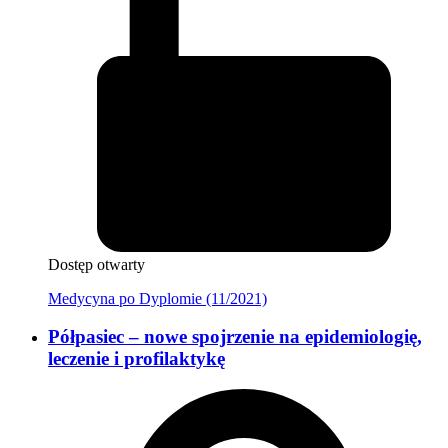
Dostęp otwarty
Medycyna po Dyplomie (11/2021)
Półpasiec – nowe spojrzenie na epidemiologię,
leczenie i profilaktykę