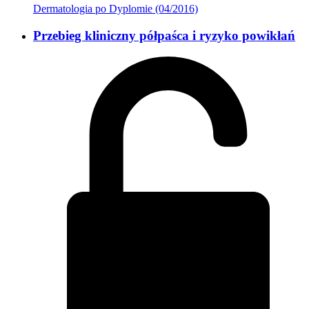
Dermatologia po Dyplomie (04/2016)
Przebieg kliniczny półpaśca i ryzyko powikłań