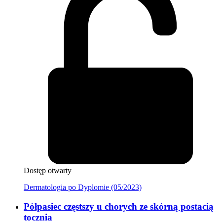
Dostęp otwarty
Dermatologia po Dyplomie (05/2023)
Półpasiec częstszy u chorych ze skórną postacią
tocznia