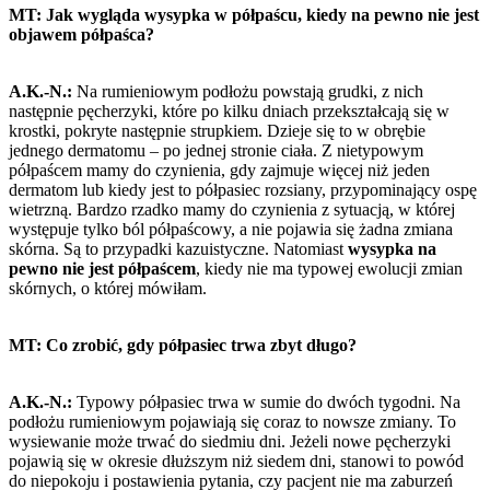
MT: Jak wygląda wysypka w półpaścu, kiedy na pewno nie jest
objawem półpaśca?
A.K.-N.:
Na rumieniowym podłożu powstają grudki, z nich
następnie pęcherzyki, które po kilku dniach przekształcają się w
krostki, pokryte następnie strupkiem. Dzieje się to w obrębie
jednego dermatomu – po jednej stronie ciała. Z nietypowym
półpaścem mamy do czynienia, gdy zajmuje więcej niż jeden
dermatom lub kiedy jest to półpasiec rozsiany, przypominający ospę
wietrzną. Bardzo rzadko mamy do czynienia z sytuacją, w której
występuje tylko ból półpaścowy, a nie pojawia się żadna zmiana
skórna. Są to przypadki kazuistyczne. Natomiast
wysypka na
pewno nie jest półpaścem
, kiedy nie ma typowej ewolucji zmian
skórnych, o której mówiłam.
MT: Co zrobić, gdy półpasiec trwa zbyt długo?
A.K.-N.:
Typowy półpasiec trwa w sumie do dwóch tygodni. Na
podłożu rumieniowym pojawiają się coraz to nowsze zmiany. To
wysiewanie może trwać do siedmiu dni. Jeżeli nowe pęcherzyki
pojawią się w okresie dłuższym niż siedem dni, stanowi to powód
do niepokoju i postawienia pytania, czy pacjent nie ma zaburzeń