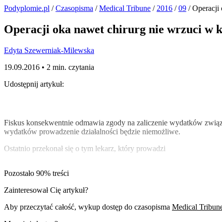
Podyplomie.pl
/
Czasopisma
/
Medical Tribune
/
2016
/
09
/ Operacji
Operacji oka nawet chirurg nie wrzuci w k
Edyta Szewerniak-Milewska
19.09.2016 •
2 min. czytania
Udostępnij artykuł:
Fiskus konsekwentnie odmawia zgody na zaliczenie wydatków związ
wydatków prowadzenie działalności będzie niemożliwe.
Ostatnio przekonał się o tym lekarz, który prowadzi
Pozostało 90% treści
Zainteresował Cię artykuł?
Aby przeczytać całość, wykup dostęp do czasopisma
Medical Tribun