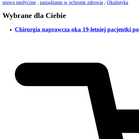
prawo medyczne
,
zarządzanie w ochronie zdrowia
,
Okulistyka
Wybrane dla Ciebie
Chirurgia naprawcza oka 19-letniej pacjentki p