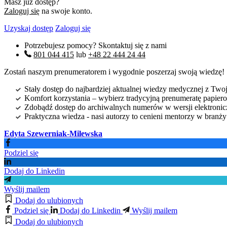
Masz już dostęp?
Zaloguj się
na swoje konto.
Uzyskaj dostęp
Zaloguj się
Potrzebujesz pomocy? Skontaktuj się z nami
801 044 415
lub
+48 22 444 24 44
Zostań naszym prenumeratorem i wygodnie poszerzaj swoją wiedzę!
Stały dostęp do najbardziej aktualnej wiedzy medycznej z Twoje
Komfort korzystania – wybierz tradycyjną prenumeratę papierow
Zdobądź dostęp do archiwalnych numerów w wersji elektroniczn
Praktyczna wiedza - nasi autorzy to cenieni mentorzy w branż
Edyta Szewerniak-Milewska
Podziel się
Dodaj do Linkedin
Wyślij mailem
Dodaj do ulubionych
Podziel się
Dodaj do Linkedin
Wyślij mailem
Dodaj do ulubionych