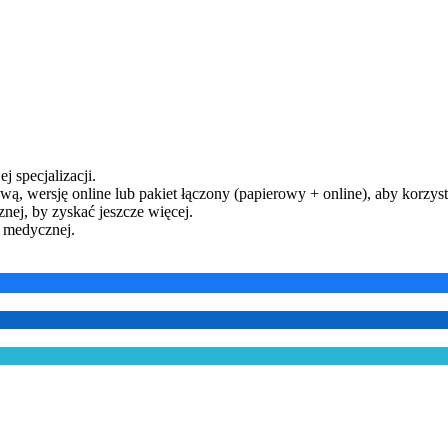
j specjalizacji.
ą, wersję online lub pakiet łączony (papierowy + online), aby korzysta
ej, by zyskać jeszcze więcej.
y medycznej.