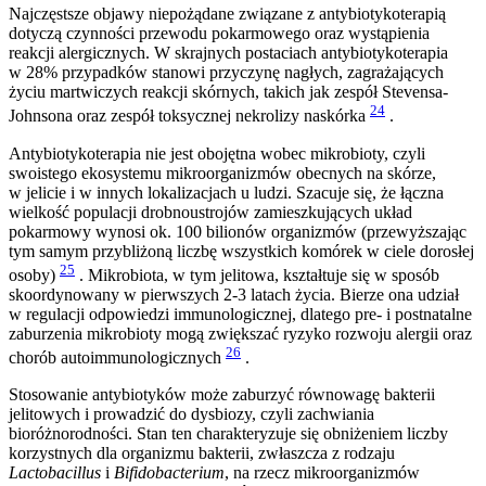
Najczęstsze objawy niepożądane związane z antybiotykoterapią
dotyczą czynności przewodu pokarmowego oraz wystąpienia
reakcji alergicznych. W skrajnych postaciach antybiotykoterapia
w 28% przypadków stanowi przyczynę nagłych, zagrażających
życiu martwiczych reakcji skórnych, takich jak zespół Stevensa-
24
Johnsona oraz zespół toksycznej nekrolizy naskórka
.
Antybiotykoterapia nie jest obojętna wobec mikrobioty, czyli
swoistego ekosystemu mikroorganizmów obecnych na skórze,
w jelicie i w innych lokalizacjach u ludzi. Szacuje się, że łączna
wielkość populacji drobnoustrojów zamieszkujących układ
pokarmowy wynosi ok. 100 bilionów organizmów (przewyższając
tym samym przybliżoną liczbę wszystkich komórek w ciele dorosłej
25
osoby)
. Mikrobiota, w tym jelitowa, kształtuje się w sposób
skoordynowany w pierwszych 2-3 latach życia. Bierze ona udział
w regulacji odpowiedzi immunologicznej, dlatego pre- i postnatalne
zaburzenia mikrobioty mogą zwiększać ryzyko rozwoju alergii oraz
26
chorób autoimmunologicznych
.
Stosowanie antybiotyków może zaburzyć równowagę bakterii
jelitowych i prowadzić do dysbiozy, czyli zachwiania
bioróżnorodności. Stan ten charakteryzuje się obniżeniem liczby
korzystnych dla organizmu bakterii, zwłaszcza z rodzaju
Lactobacillus
i
Bifidobacterium
, na rzecz mikroorganizmów