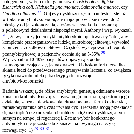
patogennych, w tym m.in. gatunków
Clostridioides
difficile
,
Escherichia coli
,
Klebsiella pneumoniae
,
Salmonella enterica
, czy
27
Candida albicans
.Objawy dysbiozy często manifestują się już
w trakcie antybiotykoterapii, ale mogą pojawić się nawet do 2
miesięcy od jej zakończenia, a wówczas rzadko kojarzone są
z polekowymi działaniami niepożądanymi. Anthony i wsp. wykazali
28
, że wystarczy jeden cykl antybiotykoterapii trwający 5 dni, aby
kompletnie przeorganizować ludzką mikrobiotę jelitową i wywołać
zaburzenia żołądkowo-jelitowe. Częstość występowania biegunki
29
poantybiotykowej u pacjentów ocenia się na 5-35%
.
W przypadku 10-40% pacjentów objawy są łagodne
i samoograniczające się, jednak nawet taki dyskomfort nierzadko
skłania ludzi do przedwczesnego przerywania leczenia, co zwiększa
ryzyko nawrotu infekcji bakteryjnych i rozwoju
antybiotykooporności.
Badania wskazują, że różne antybiotyki generują odmienne wzorce
zmian mikrobioty. Rodzaj zastosowanego preparatu, spektrum jego
działania, schemat dawkowania, droga podania, farmakokinetyka,
farmakodynamika oraz czas trwania cyklu leczenia mogą przekładać
się na stopień uszkodzenia mikrobioty i ciężkość dysbiozy, a tym
samym na tempo jej regeneracji. Zatem wybór konkretnego
antybiotyku nie pozostaje bez znaczenia i wymaga należytej
28
,
30
,
31
rozwagi (ryc. 1)
.