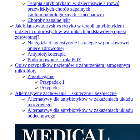
Terapia antybiotykami w dzieciństwie a rozwój
przewlekłych chorób zapalnych
i autoimmunologicznych – mechanizm
Choroby zapalne jelit
Jak bilansować zysk vs ryzyko w terapii antybiotykiem
u dzieci i u dorosłych w warunkach podstawowej opieki
zdrowotnej?
Narzędzia diagnostyczne i strategie w podstawowej
opiece zdrowotnej
Antybiotykoterapia
Podsumowanie – rola POZ
Opisy przypadków pacjentów z zaburzeniem jatrogennym
mikrobioty
Zapobieganie
Przypadek 1
Przypadek 2
Alternatywne zachowania – skuteczne i bezpieczne
Alternatywy dla antybiotyków w zakażeniach układu
moczowego
Alternatywy dla antybiotyków w zakażeniach układu
oddechowego