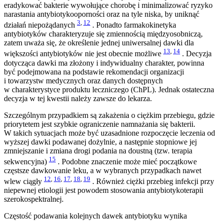
eradykować bakterie wywołujące chorobę i minimalizować ryzyko
narastania antybiotykooporności oraz na tyle niska, by uniknąć
3
,
12
działań niepożądanych
. Ponadto farmakokinetyka
antybiotyków charakteryzuje się zmiennością międzyosobniczą,
zatem uważa się, że określenie jednej uniwersalnej dawki dla
13
,
14
większości antybiotyków nie jest obecnie możliwe
. Decyzja
dotycząca dawki ma złożony i indywidualny charakter, powinna
być podejmowana na podstawie rekomendacji organizacji
i towarzystw medycznych oraz danych dostępnych
w charakterystyce produktu leczniczego (ChPL). Jednak ostateczna
decyzja w tej kwestii należy zawsze do lekarza.
Szczególnym przypadkiem są zakażenia o ciężkim przebiegu, gdzie
priorytetem jest szybkie ograniczenie namnażania się bakterii.
W takich sytuacjach może być uzasadnione rozpoczęcie leczenia od
wyższej dawki podawanej dożylnie, a następnie stopniowe jej
zmniejszanie i zmiana drogi podania na doustną (tzw. terapia
15
sekwencyjna)
. Podobne znaczenie może mieć początkowe
częstsze dawkowanie leku, a w wybranych przypadkach nawet
12
,
16
,
17
,
18
,
19
wlew ciągły
. Również ciężki przebieg infekcji przy
niepewnej etiologii jest powodem stosowania antybiotykoterapii
szerokospektralnej.
Częstość podawania kolejnych dawek antybiotyku wynika