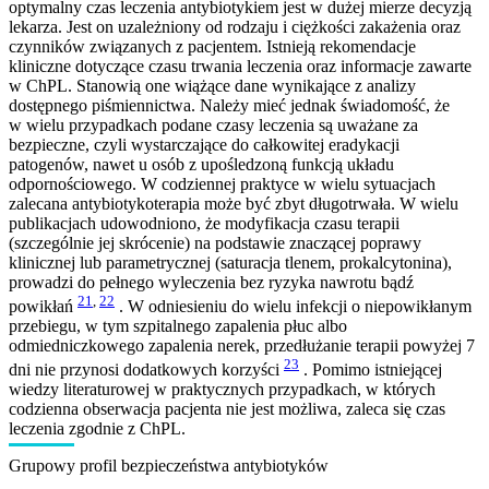
optymalny czas leczenia antybiotykiem jest w dużej mierze decyzją
lekarza. Jest on uzależniony od rodzaju i ciężkości zakażenia oraz
czynników związanych z pacjentem. Istnieją rekomendacje
kliniczne dotyczące czasu trwania leczenia oraz informacje zawarte
w ChPL. Stanowią one wiążące dane wynikające z analizy
dostępnego piśmiennictwa. Należy mieć jednak świadomość, że
w wielu przypadkach podane czasy leczenia są uważane za
bezpieczne, czyli wystarczające do całkowitej eradykacji
patogenów, nawet u osób z upośledzoną funkcją układu
odpornościowego. W codziennej praktyce w wielu sytuacjach
zalecana antybiotykoterapia może być zbyt długotrwała. W wielu
publikacjach udowodniono, że modyfikacja czasu terapii
(szczególnie jej skrócenie) na podstawie znaczącej poprawy
klinicznej lub parametrycznej (saturacja tlenem, prokalcytonina),
prowadzi do pełnego wyleczenia bez ryzyka nawrotu bądź
21
,
22
powikłań
. W odniesieniu do wielu infekcji o niepowikłanym
przebiegu, w tym szpitalnego zapalenia płuc albo
odmiedniczkowego zapalenia nerek, przedłużanie terapii powyżej 7
23
dni nie przynosi dodatkowych korzyści
. Pomimo istniejącej
wiedzy literaturowej w praktycznych przypadkach, w których
codzienna obserwacja pacjenta nie jest możliwa, zaleca się czas
leczenia zgodnie z ChPL.
Grupowy profil bezpieczeństwa antybiotyków