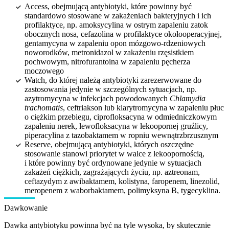
Access, obejmującą antybiotyki, które powinny być
standardowo stosowane w zakażeniach bakteryjnych i ich
profilaktyce, np. amoksycylina w ostrym zapaleniu zatok
obocznych nosa, cefazolina w profilaktyce okołooperacyjnej,
gentamycyna w zapaleniu opon mózgowo-rdzeniowych
noworodków, metronidazol w zakażeniu rzęsistkiem
pochwowym, nitrofurantoina w zapaleniu pęcherza
moczowego
Watch, do której należą antybiotyki zarezerwowane do
zastosowania jedynie w szczególnych sytuacjach, np.
azytromycyna w infekcjach powodowanych
Chlamydia
trachomatis
, ceftriakson lub klarytromycyna w zapaleniu płuc
o ciężkim przebiegu, ciprofloksacyna w odmiedniczkowym
zapaleniu nerek, lewofloksacyna w lekoopornej gruźlicy,
piperacylina z tazobaktamem w ropniu wewnątrzbrzusznym
Reserve, obejmującą antybiotyki, których oszczędne
stosowanie stanowi priorytet w walce z lekoopornością,
i które powinny być ordynowane jedynie w sytuacjach
zakażeń ciężkich, zagrażających życiu, np. aztreonam,
ceftazydym z awibaktamem, kolistyna, faropenem, linezolid,
meropenem z waborbaktamem, polimyksyna B, tygecyklina.
Dawkowanie
Dawka antybiotyku powinna być na tyle wysoka, by skutecznie