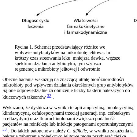
Rycina 1. Schemat przedstawiający różnice we
wpływie antybiotyków na mikrobiotę jelitową. Im
krótszy czas stosowania leku, mniejsza dawka, węższe
spektrum działania antybiotyku, tym szybsza
regeneracja mikrobioty jelitowej i odwrotnie
Obecne badania wskazują na znaczącą utratę bioróżnorodności
mikrobioty pod wpływem działania określonych grup antybiotyków.
Są one odpowiedzialne za obniżenie liczby bakterii należących do
32
kluczowych taksonów
.
Wykazano, że dysbioza w wyniku terapii ampicyliną, amoksycyliną,
klindamycyną, cefalosporynami trzeciej generacji (np. cefotaksym
i ceftazydym) oraz fluorochinolonami zwiększa podatność
pacjentów na reinfekcje lub infekcje patogenami oportunistycznymi
33
. Do takich patogenów należy
C. difficile
, w wyniku zakażenia tą
bakterią zaburzenia żołądkowo-jelitowe mogą przybierać ciężką