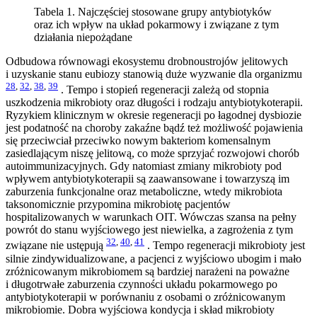
Tabela 1. Najczęściej stosowane grupy antybiotyków
oraz ich wpływ na układ pokarmowy i związane z tym
działania niepożądane
Odbudowa równowagi ekosystemu drobnoustrojów jelitowych
i uzyskanie stanu eubiozy stanowią duże wyzwanie dla organizmu
28
,
32
,
38
,
39
. Tempo i stopień regeneracji zależą od stopnia
uszkodzenia mikrobioty oraz długości i rodzaju antybiotykoterapii.
Ryzykiem klinicznym w okresie regeneracji po łagodnej dysbiozie
jest podatność na choroby zakaźne bądź też możliwość pojawienia
się przeciwciał przeciwko nowym bakteriom komensalnym
zasiedlającym niszę jelitową, co może sprzyjać rozwojowi chorób
autoimmunizacyjnych. Gdy natomiast zmiany mikrobioty pod
wpływem antybiotykoterapii są zaawansowane i towarzyszą im
zaburzenia funkcjonalne oraz metaboliczne, wtedy mikrobiota
taksonomicznie przypomina mikrobiotę pacjentów
hospitalizowanych w warunkach OIT. Wówczas szansa na pełny
powrót do stanu wyjściowego jest niewielka, a zagrożenia z tym
32
,
40
,
41
związane nie ustępują
. Tempo regeneracji mikrobioty jest
silnie zindywidualizowane, a pacjenci z wyjściowo ubogim i mało
zróżnicowanym mikrobiomem są bardziej narażeni na poważne
i długotrwałe zaburzenia czynności układu pokarmowego po
antybiotykoterapii w porównaniu z osobami o zróżnicowanym
mikrobiomie. Dobra wyjściowa kondycja i skład mikrobioty