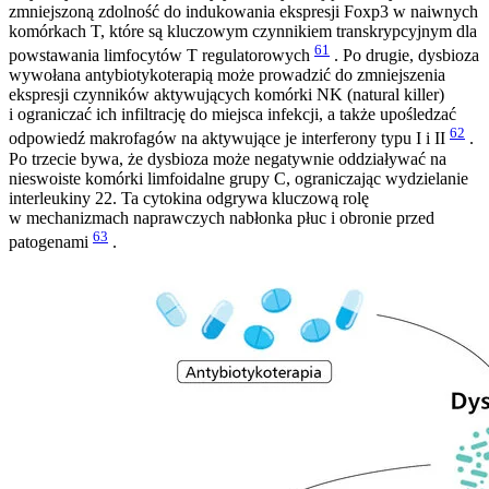
zmniejszoną zdolność do indukowania ekspresji Foxp3 w naiwnych
komórkach T, które są kluczowym czynnikiem transkrypcyjnym dla
61
powstawania limfocytów T regulatorowych
. Po drugie, dysbioza
wywołana antybiotykoterapią może prowadzić do zmniejszenia
ekspresji czynników aktywujących komórki NK (natural killer)
i ograniczać ich infiltrację do miejsca infekcji, a także upośledzać
62
odpowiedź makrofagów na aktywujące je interferony typu I i II
.
Po trzecie bywa, że dysbioza może negatywnie oddziaływać na
nieswoiste komórki limfoidalne grupy C, ograniczając wydzielanie
interleukiny 22. Ta cytokina odgrywa kluczową rolę
w mechanizmach naprawczych nabłonka płuc i obronie przed
63
patogenami
.