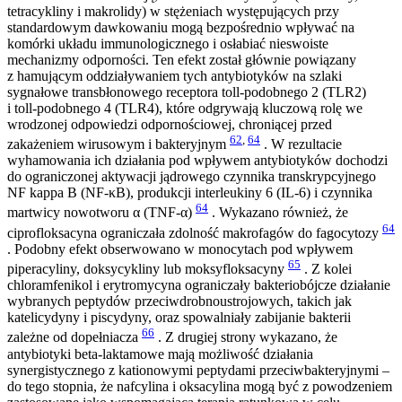
tetracykliny i makrolidy) w stężeniach występujących przy
standardowym dawkowaniu mogą bezpośrednio wpływać na
komórki układu immunologicznego i osłabiać nieswoiste
mechanizmy odporności. Ten efekt został głównie powiązany
z hamującym oddziaływaniem tych antybiotyków na szlaki
sygnałowe transbłonowego receptora toll-podobnego 2 (TLR2)
i toll-podobnego 4 (TLR4), które odgrywają kluczową rolę we
wrodzonej odpowiedzi odpornościowej, chroniącej przed
62
,
64
zakażeniem wirusowym i bakteryjnym
. W rezultacie
wyhamowania ich działania pod wpływem antybiotyków dochodzi
do ograniczonej aktywacji jądrowego czynnika transkrypcyjnego
NF kappa B (NF-κB), produkcji interleukiny 6 (IL-6) i czynnika
64
martwicy nowotworu α (TNF-α)
. Wykazano również, że
64
ciprofloksacyna ograniczała zdolność makrofagów do fagocytozy
. Podobny efekt obserwowano w monocytach pod wpływem
65
piperacyliny, doksycykliny lub moksyfloksacyny
. Z kolei
chloramfenikol i erytromycyna ograniczały bakteriobójcze działanie
wybranych peptydów przeciwdrobnoustrojowych, takich jak
katelicydyny i piscydyny, oraz spowalniały zabijanie bakterii
66
zależne od dopełniacza
. Z drugiej strony wykazano, że
antybiotyki beta-laktamowe mają możliwość działania
synergistycznego z kationowymi peptydami przeciwbakteryjnymi –
do tego stopnia, że nafcylina i oksacylina mogą być z powodzeniem