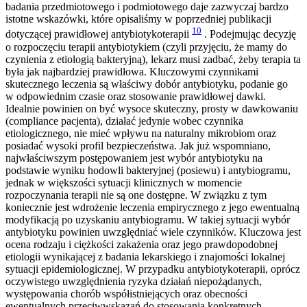
badania przedmiotowego i podmiotowego daje zazwyczaj bardzo
istotne wskazówki, które opisaliśmy w poprzedniej publikacji
10
dotyczącej prawidłowej antybiotykoterapii
. Podejmując decyzję
o rozpoczęciu terapii antybiotykiem (czyli przyjęciu, że mamy do
czynienia z etiologią bakteryjną), lekarz musi zadbać, żeby terapia ta
była jak najbardziej prawidłowa. Kluczowymi czynnikami
skutecznego leczenia są właściwy dobór antybiotyku, podanie go
w odpowiednim czasie oraz stosowanie prawidłowej dawki.
Idealnie powinien on być wysoce skuteczny, prosty w dawkowaniu
(compliance pacjenta), działać jedynie wobec czynnika
etiologicznego, nie mieć wpływu na naturalny mikrobiom oraz
posiadać wysoki profil bezpieczeństwa. Jak już wspomniano,
najwłaściwszym postępowaniem jest wybór antybiotyku na
podstawie wyniku hodowli bakteryjnej (posiewu) i antybiogramu,
jednak w większości sytuacji klinicznych w momencie
rozpoczynania terapii nie są one dostępne. W związku z tym
koniecznie jest wdrożenie leczenia empirycznego z jego ewentualną
modyfikacją po uzyskaniu antybiogramu. W takiej sytuacji wybór
antybiotyku powinien uwzględniać wiele czynników. Kluczowa jest
ocena rodzaju i ciężkości zakażenia oraz jego prawdopodobnej
etiologii wynikającej z badania lekarskiego i znajomości lokalnej
sytuacji epidemiologicznej. W przypadku antybiotykoterapii, oprócz
oczywistego uwzględnienia ryzyka działań niepożądanych,
występowania chorób współistniejących oraz obecności
ewentualnych przeciwwskazań do stosowania konkretnych