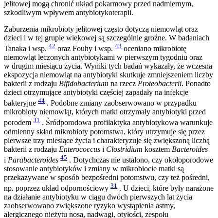
jelitowej mogą chronić układ pokarmowy przed nadmiernym,
szkodliwym wpływem antybiotykoterapii.
Zaburzenia mikrobioty jelitowej często dotyczą niemowląt oraz
dzieci i w tej grupie wiekowej są szczególnie groźne. W badaniach
42
43
Tanaka i wsp.
oraz Fouhy i wsp.
oceniano mikrobiotę
niemowląt leczonych antybiotykami w pierwszym tygodniu oraz
w drugim miesiącu życia. Wyniki tych badań wykazały, że wczesna
ekspozycja niemowląt na antybiotyki skutkuje zmniejszeniem liczby
bakterii z rodzaju
Bifidobacterium
na rzecz
Proteobacterii
. Ponadto
dzieci otrzymujące antybiotyki częściej zapadały na infekcje
44
bakteryjne
. Podobne zmiany zaobserwowano w przypadku
mikrobioty niemowląt, których matki otrzymały antybiotyki przed
31
porodem
. Śródporodowa profilaktyka antybiotykowa warunkuje
odmienny skład mikrobioty potomstwa, który utrzymuje się przez
pierwsze trzy miesiące życia i charakteryzuje się zwiększoną liczbą
bakterii z rodzaju
Enterococcus
i
Clostridium
kosztem
Bacteroides
45
i
Parabacteroides
. Dotychczas nie ustalono, czy okołoporodowe
stosowanie antybiotyków i zmiany w mikrobiocie matki są
przekazywane w sposób bezpośredni potomstwu, czy też pośredni,
31
np. poprzez układ odpornościowy
. U dzieci, które były narażone
na działanie antybiotyku w ciągu dwóch pierwszych lat życia
zaobserwowano zwiększone ryzyko wystąpienia astmy,
alergicznego nieżytu nosa, nadwagi, otyłości, zespołu