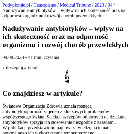
Podyplomie.pl
/
Czasopisma
/
Medical Tribune
/
2023
/
04
/
Nadużywanie antybiotyków – wpływ na ich skuteczność oraz na
odporność organizmu i rozwój chorób przewlekłych
Nadużywanie antybiotyków – wpływ na
ich skuteczność oraz na odporność
organizmu i rozwój chorób przewlekłych
09.08.2023 •
41 min. czytania
Udostępnij artykuł:
Co znajdziesz w artykule?
Światowa Organizacja Zdrowia uznała rosnącą
antybiotykooporność za jeden z kluczowych problemów
współczesnego świata. Selekcji szczepów odpornych na działanie
antybiotyków sprzyja ich stosowanie niezgodne z zasadami.
W publikacji przedstawiono najnowszą wiedzę na temat
optymalnego ich wykorzystania terapeutycznego