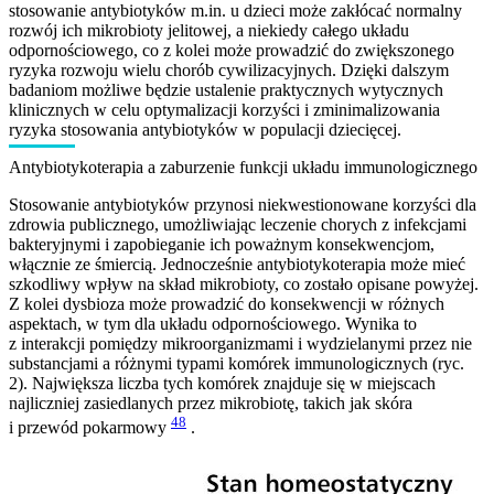
stosowanie antybiotyków m.in. u dzieci może zakłócać normalny
rozwój ich mikrobioty jelitowej, a niekiedy całego układu
odpornościowego, co z kolei może prowadzić do zwiększonego
ryzyka rozwoju wielu chorób cywilizacyjnych. Dzięki dalszym
badaniom możliwe będzie ustalenie praktycznych wytycznych
klinicznych w celu optymalizacji korzyści i zminimalizowania
ryzyka stosowania antybiotyków w populacji dziecięcej.
Antybiotykoterapia a zaburzenie funkcji układu immunologicznego
Stosowanie antybiotyków przynosi niekwestionowane korzyści dla
zdrowia publicznego, umożliwiając leczenie chorych z infekcjami
bakteryjnymi i zapobieganie ich poważnym konsekwencjom,
włącznie ze śmiercią. Jednocześnie antybiotykoterapia może mieć
szkodliwy wpływ na skład mikrobioty, co zostało opisane powyżej.
Z kolei dysbioza może prowadzić do konsekwencji w różnych
aspektach, w tym dla układu odpornościowego. Wynika to
z interakcji pomiędzy mikroorganizmami i wydzielanymi przez nie
substancjami a różnymi typami komórek immunologicznych (ryc.
2). Największa liczba tych komórek znajduje się w miejscach
najliczniej zasiedlanych przez mikrobiotę, takich jak skóra
48
i przewód pokarmowy
.