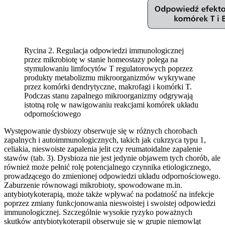
Rycina 2. Regulacja odpowiedzi immunologicznej
przez mikrobiotę w stanie homeostazy polega na
stymulowaniu limfocytów T regulatorowych poprzez
produkty metabolizmu mikroorganizmów wykrywane
przez komórki dendrytyczne, makrofagi i komórki T.
Podczas stanu zapalnego mikroorganizmy odgrywają
istotną rolę w nawigowaniu reakcjami komórek układu
odpornościowego
Występowanie dysbiozy obserwuje się w różnych chorobach
zapalnych i autoimmunologicznych, takich jak cukrzyca typu 1,
celiakia, nieswoiste zapalenia jelit czy reumatoidalne zapalenie
stawów (tab. 3). Dysbioza nie jest jedynie objawem tych chorób, ale
również może pełnić rolę potencjalnego czynnika etiologicznego,
prowadzącego do zmienionej odpowiedzi układu odpornościowego.
Zaburzenie równowagi mikrobioty, spowodowane m.in.
antybiotykoterapią, może także wpływać na podatność na infekcje
poprzez zmiany funkcjonowania nieswoistej i swoistej odpowiedzi
immunologicznej. Szczególnie wysokie ryzyko poważnych
skutków antybiotykoterapii obserwuje się w grupie niemowląt