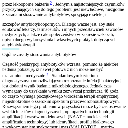
2
przez lekooporne bakterie
. Jednym z najistotniejszych czynników
przyczyniających się do tego problemu jest niewłaściwe, niezgodne
z zasadami stosowanie antybiotyków, sprzyjające selekcji
szczepów antybiotykoopornych. Dlatego ważne jest, aby stale
edukować lekarzy, farmaceutów i innych przedstawicieli zawodów
medycznych, a także całe społeczeństwo w zakresie wskazań,
optymalnego wykorzystania i właściwych praktyk dotyczących
antybiotykoterapii.
Ogólne zasady stosowania antybiotyków
Częstość preskrypcji antybiotyków wzrasta, pomimo że niektóre
badania pokazują, iż nawet połowa z nich może nie być
3
uzasadniona medycznie
. Standardowym kryterium
diagnostycznym umożliwiającym rozpoznanie infekcji bakteryjnej
jest dodatni wynik badania mikrobiologicznego. Jednak czas
wymagany do uzyskania wyniku zazwyczaj przekracza 48 godz.,
co często wymaga początkowego wdrożenia terapii empirycznej,
niejednokrotnie o szerokim spektrum przeciwdrobnoustrojowym.
Rozwiązaniem tego problemu w przyszłości może być zastosowanie
szybkich testów diagnostycznych, np. opartych na technologii
amplifikacji kwasów nukleinowych (NAAT − nucleic acid
amplification technology) lub identyfikacji profilu białkowego
z wykorzystaniem spektrometrii mas (MALDI-TOF − matrix-