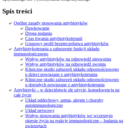
Spis treści
Ogólne zasady stosowania antybiotyków
Dawkowanie
Droga podania
Czas trwania antybiotykoterapii
Grupowy profil bezpieczeństwa antybiotyków
Antybiotykoterapia a zaburzenie funkcji układu
immunologicznego
Wpływ antybiotyków na odpowiedź nieswoistą
Wpływ antybiotyków na odpowiedź swoistą
Kliniczne skutki zaburzeń układu odpornościowego
u dzieci powiązane z antybiotykoterapią
Kliniczne skutki zaburzeń układu odpornościowego
u dorosłych powiązane z antybiotykoterapią
Antybiotyki – w dzieciństwie złe użycie, konsekwencja na
całe życie
Układ oddechowy, astma, alergie i choroby
autoimmunologiczne
Układ nerwowy
Wpływ stosowania antybiotyków we wczesnym
okresie życia na reakcje immunologiczne – badania na
zwierzętach