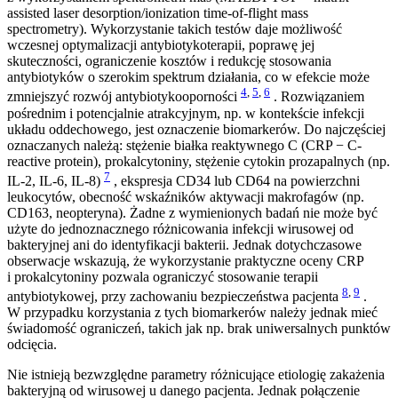
assisted laser desorption/ionization time-of-flight mass
spectrometry). Wykorzystanie takich testów daje możliwość
wczesnej optymalizacji antybiotykoterapii, poprawę jej
skuteczności, ograniczenie kosztów i redukcję stosowania
antybiotyków o szerokim spektrum działania, co w efekcie może
4
,
5
,
6
zmniejszyć rozwój antybiotykooporności
. Rozwiązaniem
pośrednim i potencjalnie atrakcyjnym, np. w kontekście infekcji
układu oddechowego, jest oznaczenie biomarkerów. Do najczęściej
oznaczanych należą: stężenie białka reaktywnego C (CRP − C-
reactive protein), prokalcytoniny, stężenie cytokin prozapalnych (np.
7
IL-2, IL-6, IL-8)
, ekspresja CD34 lub CD64 na powierzchni
leukocytów, obecność wskaźników aktywacji makrofagów (np.
CD163, neopteryna). Żadne z wymienionych badań nie może być
użyte do jednoznacznego różnicowania infekcji wirusowej od
bakteryjnej ani do identyfikacji bakterii. Jednak dotychczasowe
obserwacje wskazują, że wykorzystanie praktyczne oceny CRP
i prokalcytoniny pozwala ograniczyć stosowanie terapii
8
,
9
antybiotykowej, przy zachowaniu bezpieczeństwa pacjenta
.
W przypadku korzystania z tych biomarkerów należy jednak mieć
świadomość ograniczeń, takich jak np. brak uniwersalnych punktów
odcięcia.
Nie istnieją bezwzględne parametry różnicujące etiologię zakażenia
bakteryjną od wirusowej u danego pacjenta. Jednak połączenie