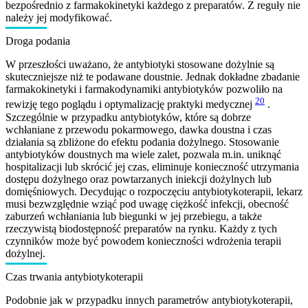
bezpośrednio z farmakokinetyki każdego z preparatów. Z reguły nie
należy jej modyfikować.
Droga podania
W przeszłości uważano, że antybiotyki stosowane dożylnie są
skuteczniejsze niż te podawane doustnie. Jednak dokładne zbadanie
farmakokinetyki i farmakodynamiki antybiotyków pozwoliło na
20
rewizję tego poglądu i optymalizację praktyki medycznej
.
Szczególnie w przypadku antybiotyków, które są dobrze
wchłaniane z przewodu pokarmowego, dawka doustna i czas
działania są zbliżone do efektu podania dożylnego. Stosowanie
antybiotyków doustnych ma wiele zalet, pozwala m.in. uniknąć
hospitalizacji lub skrócić jej czas, eliminuje konieczność utrzymania
dostępu dożylnego oraz powtarzanych iniekcji dożylnych lub
domięśniowych. Decydując o rozpoczęciu antybiotykoterapii, lekarz
musi bezwzględnie wziąć pod uwagę ciężkość infekcji, obecność
zaburzeń wchłaniania lub biegunki w jej przebiegu, a także
rzeczywistą biodostępność preparatów na rynku. Każdy z tych
czynników może być powodem konieczności wdrożenia terapii
dożylnej.
Czas trwania antybiotykoterapii
Podobnie jak w przypadku innych parametrów antybiotykoterapii,