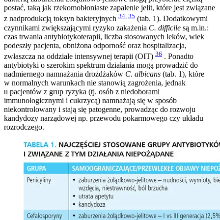
postać, taką jak rzekomobłoniaste zapalenie jelit, które jest związane
34
,
35
z nadprodukcją toksyn bakteryjnych
(tab. 1). Dodatkowymi
czynnikami zwiększającymi ryzyko zakażenia
C. difficile
są m.in.:
czas trwania antybiotykoterapii, liczba stosowanych leków, wiek
podeszły pacjenta, obniżona odporność oraz hospitalizacja,
36
zwłaszcza na oddziale intensywnej terapii (OIT)
. Ponadto
antybiotyki o szerokim spektrum działania mogą prowadzić do
nadmiernego namnażania drożdżaków
C. albicans
(tab. 1), które
w normalnych warunkach nie stanowią zagrożenia, jednak
u pacjentów z grup ryzyka (tj. osób z niedoborami
immunologicznymi i cukrzycą) namnażają się w sposób
niekontrolowany i stają się patogenne, prowadząc do rozwoju
kandydozy narządowej np. przewodu pokarmowego czy układu
rozrodczego.