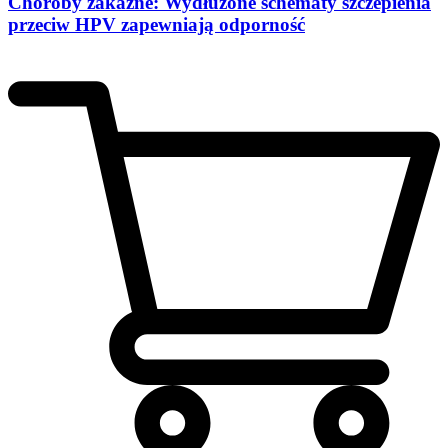
Choroby zakaźne: Wydłużone schematy szczepienia
przeciw HPV zapewniają odporność