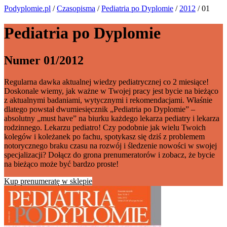
Podyplomie.pl
/
Czasopisma
/
Pediatria po Dyplomie
/
2012
/ 01
Pediatria po Dyplomie
Numer 01/2012
Regularna dawka aktualnej wiedzy pediatrycznej co 2 miesiące!
Doskonale wiemy, jak ważne w Twojej pracy jest bycie na bieżąco
z aktualnymi badaniami, wytycznymi i rekomendacjami. Właśnie
dlatego powstał dwumiesięcznik „Pediatria po Dyplomie” –
absolutny „must have” na biurku każdego lekarza pediatry i lekarza
rodzinnego. Lekarzu pediatro! Czy podobnie jak wielu Twoich
kolegów i koleżanek po fachu, spotykasz się dziś z problemem
notorycznego braku czasu na rozwój i śledzenie nowości w swojej
specjalizacji? Dołącz do grona prenumeratorów i zobacz, że bycie
na bieżąco może być bardzo proste!
Kup prenumeratę w sklepie