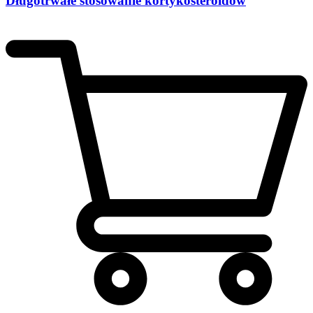
Długotrwałe stosowanie kortykosteroidów