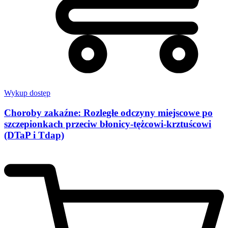
Wykup dostęp
Choroby zakaźne: Rozległe odczyny miejscowe po
szczepionkach przeciw błonicy-tężcowi-krztuścowi
(DTaP i Tdap)