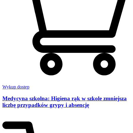
Wykup dostęp
Medycyna szkolna: Higiena rąk w szkole zmniejsza
liczbę przypadków grypy i absencję