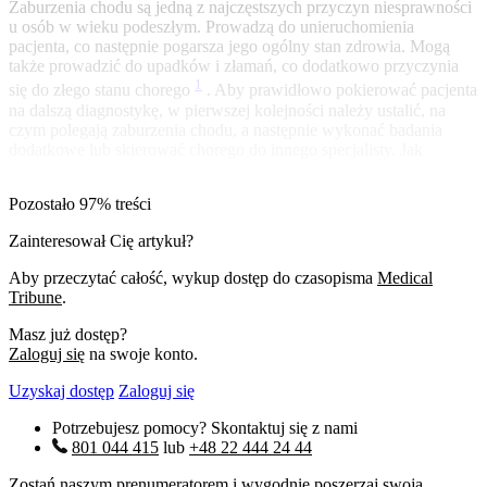
Zaburzenia chodu są jedną z najczęstszych przyczyn niesprawności
u osób w wieku podeszłym. Prowadzą do unieruchomienia
pacjenta, co następnie pogarsza jego ogólny stan zdrowia. Mogą
także prowadzić do upadków i złamań, co dodatkowo przyczynia
1
się do złego stanu chorego
. Aby prawidłowo pokierować pacjenta
na dalszą diagnostykę, w pierwszej kolejności należy ustalić, na
czym polegają zaburzenia chodu, a następnie wykonać badania
dodatkowe lub skierować chorego do innego specjalisty. Jak
Pozostało 97% treści
Zainteresował Cię artykuł?
Aby przeczytać całość, wykup dostęp do czasopisma
Medical
Tribune
.
Masz już dostęp?
Zaloguj się
na swoje konto.
Uzyskaj dostęp
Zaloguj się
Potrzebujesz pomocy? Skontaktuj się z nami
801 044 415
lub
+48 22 444 24 44
Zostań naszym prenumeratorem i wygodnie poszerzaj swoją