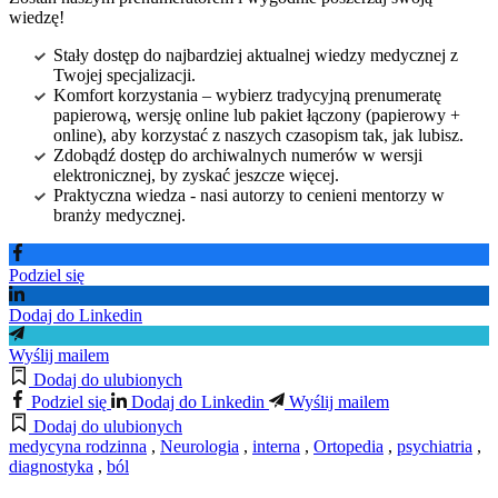
wiedzę!
Stały dostęp do najbardziej aktualnej wiedzy medycznej z
Twojej specjalizacji.
Komfort korzystania – wybierz tradycyjną prenumeratę
papierową, wersję online lub pakiet łączony (papierowy +
online), aby korzystać z naszych czasopism tak, jak lubisz.
Zdobądź dostęp do archiwalnych numerów w wersji
elektronicznej, by zyskać jeszcze więcej.
Praktyczna wiedza - nasi autorzy to cenieni mentorzy w
branży medycznej.
Podziel się
Dodaj do Linkedin
Wyślij mailem
Dodaj do ulubionych
Podziel się
Dodaj do Linkedin
Wyślij mailem
Dodaj do ulubionych
medycyna rodzinna
,
Neurologia
,
interna
,
Ortopedia
,
psychiatria
,
diagnostyka
,
ból