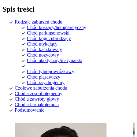
Spis treści
Rodzaje zaburzeń chodu
Chód koszący/hemiparetyczny
Chód parkinsonowski
Chód koguci/brodzący
Chód utykający
Chód kaczkowaty
Chód nożycowy
Chód ataktyczny/marynarski
Chód tylnopowrózkowy
Chód pląsawiczy
Chód psychogenny
Czołowe zaburzenia chodu
Chód a zespół otępienny
Chód a zawroty głowy
Chód a farmakoterapia
Podsumowanie