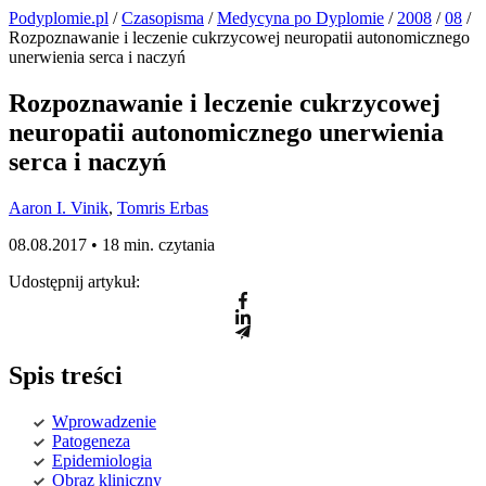
Podyplomie.pl
/
Czasopisma
/
Medycyna po Dyplomie
/
2008
/
08
/
Rozpoznawanie i leczenie cukrzycowej neuropatii autonomicznego
unerwienia serca i naczyń
Rozpoznawanie i leczenie cukrzycowej
neuropatii autonomicznego unerwienia
serca i naczyń
Aaron I. Vinik
,
Tomris Erbas
08.08.2017 •
18 min. czytania
Udostępnij artykuł:
Spis treści
Wprowadzenie
Patogeneza
Epidemiologia
Obraz kliniczny