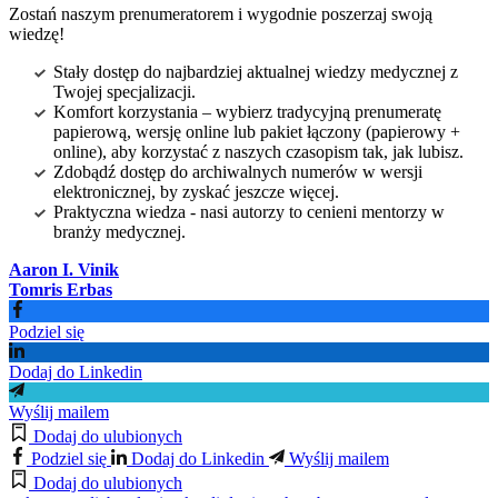
Zostań naszym prenumeratorem i wygodnie poszerzaj swoją
wiedzę!
Stały dostęp do najbardziej aktualnej wiedzy medycznej z
Twojej specjalizacji.
Komfort korzystania – wybierz tradycyjną prenumeratę
papierową, wersję online lub pakiet łączony (papierowy +
online), aby korzystać z naszych czasopism tak, jak lubisz.
Zdobądź dostęp do archiwalnych numerów w wersji
elektronicznej, by zyskać jeszcze więcej.
Praktyczna wiedza - nasi autorzy to cenieni mentorzy w
branży medycznej.
Aaron I. Vinik
Tomris Erbas
Podziel się
Dodaj do Linkedin
Wyślij mailem
Dodaj do ulubionych
Podziel się
Dodaj do Linkedin
Wyślij mailem
Dodaj do ulubionych