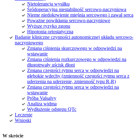
Nietolerancja wysiłku
Śródoperacyjna niestabilność sercowo-naczyniowa
Nieme niedokrwienie mięśnia sercowego i zawał serca
Poważne powikłania sercowo-naczyniowe
Wyższe ryzyko zgonu
Hipotonia ortostatyczna
Badanie kliniczne czynności autonomicznej układu sercowo-
naczyniowego
Zmiana ciśnienia skurczowego w odpowiedzi na
wstawanie
Zmiana ciśnienia rozkurczowego w odpowiedzi na
długotrwały uścisk dłoni
Zmiana częstości rytmu serca w odpowiedzi na
głębokie wdechy (zmienność częstości rytmu serca z
uderzenia na uderzenie, zmienność typu R-R)
Zmiana częstości rytmu serca w odpowiedzi na
wstawanie
Próba Valsalvy
Analiza widma
Wydłużenie odstępu QTc
Leczenie
Wnioski
W skrócie