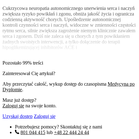
Cukrzycowa neuropatia autonomicznego unerwienia serca i naczyń
zwiększa ryzyko powikłań i zgonu, obniża jakość życia i ogranicza
codzienną aktywność chorych. Upośledzenie autonomicznej
kontroli czynności serca i naczyń, widoczne w zmienności częstości
rytmu serca, silnie zwiększa zagrożenie niemym klinicznie zawałem
serca i zgonem. Dziś nie zaleca się u chorych z tym powikłaniem
żadnych swoistych interwencji, a tylko dołączenie do terapii
hipoglikemizującej inhibitorów ACE i
Pozostało 99% treści
Zainteresował Cię artykuł?
Aby przeczytać całość, wykup dostęp do czasopisma
Medycyna po
Dyplomie
.
Masz już dostęp?
Zaloguj się
na swoje konto.
Uzyskaj dostęp
Zaloguj się
Potrzebujesz pomocy? Skontaktuj się z nami
801 044 415
lub
+48 22 444 24 44