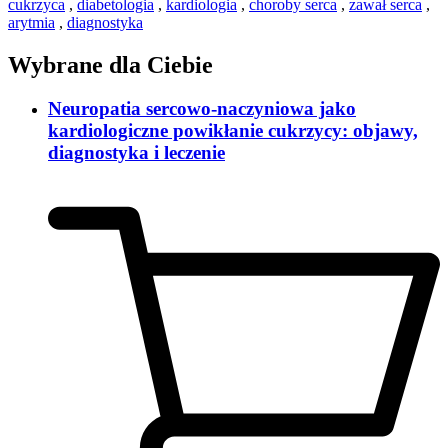
cukrzyca
,
diabetologia
,
kardiologia
,
choroby serca
,
zawał serca
,
arytmia
,
diagnostyka
Wybrane dla Ciebie
Neuropatia sercowo-naczyniowa jako
kardiologiczne powikłanie cukrzycy: objawy,
diagnostyka i leczenie