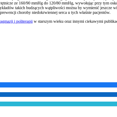
ie tętnicze ze 160/90 mmHg do 120/80 mmHg, wywołując przy tym osła
ykładów takich budzących wątpliwości można by wymienić jeszcze wiele
prewencji choroby niedokrwiennej serca u tych właśnie pacjentów.
agmazji i politerapii
w starszym wieku oraz innymi ciekawymi publik