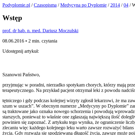
Podyplomie.pl
/
Czasopisma
/
Medycyna po Dyplomie
/
2014
/
04
/ 
Wstęp
prof. dr hab. n. med. Dariusz Moczulski
08.06.2016 •
2 min. czytania
Udostępnij artykuł:
Szanowni Państwo,
przyjmując w poradni, nierzadko spotykam chorych, którzy mają prze
terapeutycznego. Na przykład pacjent otrzymał leki z powodu nadciś
tętniczego i gdy podczas kolejnej wizyty zgłosił lekarzowi, że ma za
szum w uszach”. W obecnym numerze „Medycyny po Dyplomie” zamiesz
są traktowane jako oznaka nowego schorzenia i powodują wprowadzeni
starszych, ponieważ to właśnie one zgłaszają największą ilość doleg
powinien się zapoznać. Z artykułu tego wynika, że ograniczenie li
zlecaniu więc każdego kolejnego leku warto zawsze rozważyć bilans 
życia. Gdy rozważa się spodziewaną długość życia, zawsze może poja