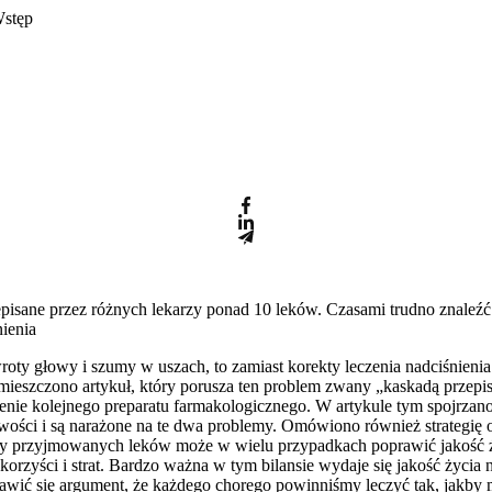
Wstęp
pisane przez różnych lekarzy ponad 10 leków. Czasami trudno znaleźć
nienia
wroty głowy i szumy w uszach, to zamiast korekty leczenia nadciśnienia
czono artykuł, który porusza ten problem zwany „kaskadą przepisyw
e kolejnego preparatu farmakologicznego. W artykule tym spojrzano sz
liwości i są narażone na te dwa problemy. Omówiono również strategię
czby przyjmowanych leków może w wielu przypadkach poprawić jakość ż
korzyści i strat. Bardzo ważna w tym bilansie wydaje się jakość życi
wić się argument, że każdego chorego powinniśmy leczyć tak, jakby m