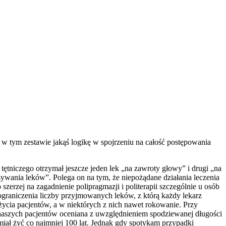
 w tym zestawie jakąś logikę w spojrzeniu na całość postępowania
 tętniczego otrzymał jeszcze jeden lek „na zawroty głowy” i drugi „na
ania leków”. Polega on na tym, że niepożądane działania leczenia
erzej na zagadnienie polipragmazji i politerapii szczególnie u osób
 ograniczenia liczby przyjmowanych leków, z którą każdy lekarz
ycia pacjentów, a w niektórych z nich nawet rokowanie. Przy
a naszych pacjentów oceniana z uwzględnieniem spodziewanej długości
iał żyć co najmniej 100 lat. Jednak gdy spotykam przypadki