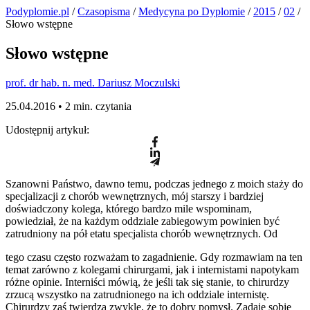
Podyplomie.pl
/
Czasopisma
/
Medycyna po Dyplomie
/
2015
/
02
/
Słowo wstępne
Słowo wstępne
prof. dr hab. n. med. Dariusz Moczulski
25.04.2016 •
2 min. czytania
Udostępnij artykuł:
Szanowni Państwo, dawno temu, podczas jednego z moich staży do
specjalizacji z chorób wewnętrznych, mój starszy i bardziej
doświadczony kolega, którego bardzo mile wspominam,
powiedział, że na każdym oddziale zabiegowym powinien być
zatrudniony na pół etatu specjalista chorób wewnętrznych. Od
tego czasu często rozważam to zagadnienie. Gdy rozmawiam na ten
temat zarówno z kolegami chirurgami, jak i internistami napotykam
różne opinie. Interniści mówią, że jeśli tak się stanie, to chirurdzy
zrzucą wszystko na zatrudnionego na ich oddziale internistę.
Chirurdzy zaś twierdzą zwykle, że to dobry pomysł. Zadaję sobie