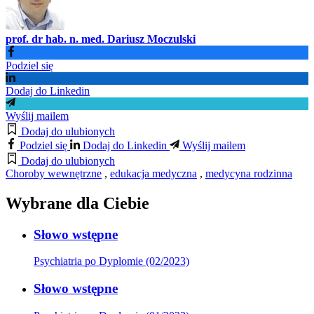
prof. dr hab. n. med. Dariusz Moczulski
Podziel się
Dodaj do Linkedin
Wyślij mailem
Dodaj do ulubionych
Podziel się
Dodaj do Linkedin
Wyślij mailem
Dodaj do ulubionych
Choroby wewnętrzne
,
edukacja medyczna
,
medycyna rodzinna
Wybrane dla Ciebie
Słowo wstępne
Psychiatria po Dyplomie (02/2023)
Słowo wstępne