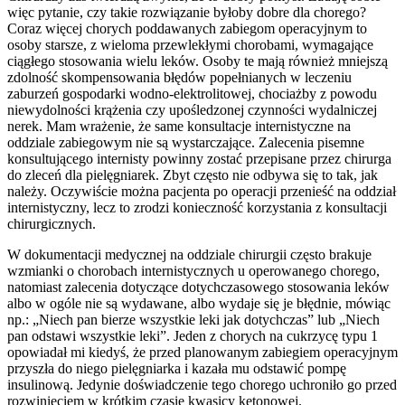
więc pytanie, czy takie rozwiązanie byłoby dobre dla chorego?
Coraz więcej chorych poddawanych zabiegom operacyjnym to
osoby starsze, z wieloma przewlekłymi chorobami, wymagające
ciągłego stosowania wielu leków. Osoby te mają również mniejszą
zdolność skompensowania błędów popełnianych w leczeniu
zaburzeń gospodarki wodno-elektrolitowej, chociażby z powodu
niewydolności krążenia czy upośledzonej czynności wydalniczej
nerek. Mam wrażenie, że same konsultacje internistyczne na
oddziale zabiegowym nie są wystarczające. Zalecenia pisemne
konsultującego internisty powinny zostać przepisane przez chirurga
do zleceń dla pielęgniarek. Zbyt często nie odbywa się to tak, jak
należy. Oczywiście można pacjenta po operacji przenieść na oddział
internistyczny, lecz to zrodzi konieczność korzystania z konsultacji
chirurgicznych.
W dokumentacji medycznej na oddziale chirurgii często brakuje
wzmianki o chorobach internistycznych u operowanego chorego,
natomiast zalecenia dotyczące dotychczasowego stosowania leków
albo w ogóle nie są wydawane, albo wydaje się je błędnie, mówiąc
np.: „Niech pan bierze wszystkie leki jak dotychczas” lub „Niech
pan odstawi wszystkie leki”. Jeden z chorych na cukrzycę typu 1
opowiadał mi kiedyś, że przed planowanym zabiegiem operacyjnym
przyszła do niego pielęgniarka i kazała mu odstawić pompę
insulinową. Jedynie doświadczenie tego chorego uchroniło go przed
rozwinięciem w krótkim czasie kwasicy ketonowej.