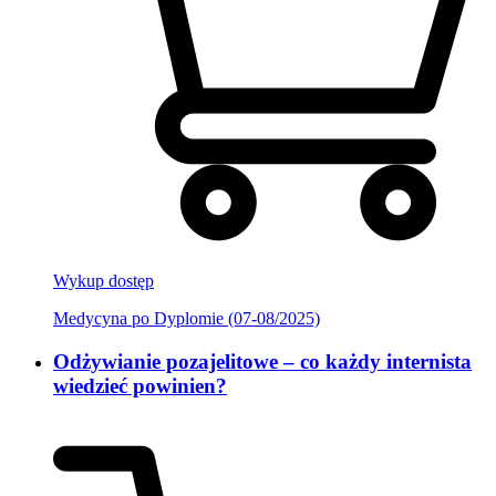
Wykup dostęp
Medycyna po Dyplomie (07-08/2025)
Odżywianie pozajelitowe – co każdy internista
wiedzieć powinien?