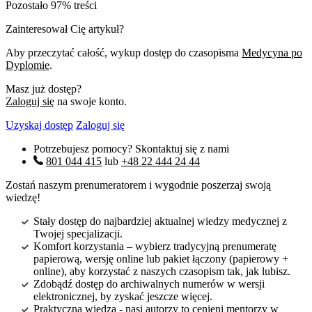
Pozostało 97% treści
Zainteresował Cię artykuł?
Aby przeczytać całość, wykup dostęp do czasopisma
Medycyna po
Dyplomie
.
Masz już dostęp?
Zaloguj się
na swoje konto.
Uzyskaj dostęp
Zaloguj się
Potrzebujesz pomocy? Skontaktuj się z nami
801 044 415
lub
+48 22 444 24 44
Zostań naszym prenumeratorem i wygodnie poszerzaj swoją
wiedzę!
Stały dostęp do najbardziej aktualnej wiedzy medycznej z
Twojej specjalizacji.
Komfort korzystania – wybierz tradycyjną prenumeratę
papierową, wersję online lub pakiet łączony (papierowy +
online), aby korzystać z naszych czasopism tak, jak lubisz.
Zdobądź dostęp do archiwalnych numerów w wersji
elektronicznej, by zyskać jeszcze więcej.
Praktyczna wiedza - nasi autorzy to cenieni mentorzy w