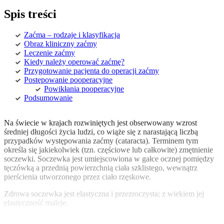
Spis treści
Zaćma – rodzaje i klasyfikacja
Obraz kliniczny zaćmy
Leczenie zaćmy
Kiedy należy operować zaćmę?
Przygotowanie pacjenta do operacji zaćmy
Postępowanie pooperacyjne
Powikłania pooperacyjne
Podsumowanie
Na świecie w krajach rozwiniętych jest obserwowany wzrost
średniej długości życia ludzi, co wiąże się z narastającą liczbą
przypadków występowania zaćmy (cataracta). Terminem tym
określa się jakiekolwiek (tzn. częściowe lub całkowite) zmętnienie
soczewki. Soczewka jest umiejscowiona w gałce ocznej pomiędzy
tęczówką a przednią powierzchnią ciała szklistego, wewnątrz
pierścienia utworzonego przez ciało rzęskowe.
Zdrowa soczewka jest elastyczna i przezroczysta; z wiekiem jej
elastyczność maleje.