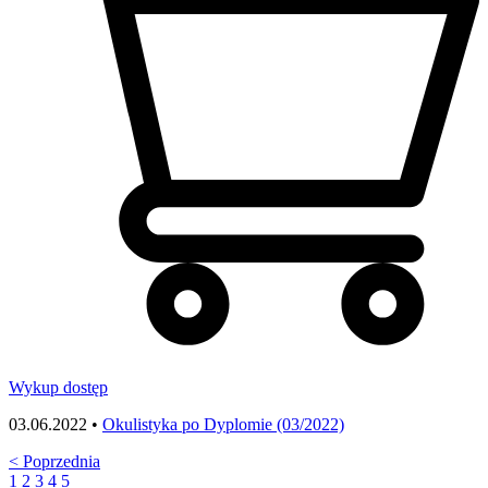
Wykup dostęp
03.06.2022 •
Okulistyka po Dyplomie (03/2022)
<
Poprzednia
1
2
3
4
5