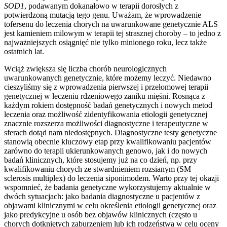
SOD1
, podawanym dokanałowo w terapii dorosłych z
potwierdzoną mutacją tego genu. Uważam, że wprowadzenie
tofersenu do leczenia chorych na uwarunkowane genetycznie ALS
jest kamieniem milowym w terapii tej strasznej choroby – to jedno z
najważniejszych osiągnięć nie tylko minionego roku, lecz także
ostatnich lat.
Wciąż zwiększa się liczba chorób neurologicznych
uwarunkowanych genetycznie, które możemy leczyć. Niedawno
cieszyliśmy się z wprowadzenia pierwszej i przełomowej terapii
genetycznej w leczeniu rdzeniowego zaniku mięśni. Rosnąca z
każdym rokiem dostępność badań genetycznych i nowych metod
leczenia oraz możliwość zidentyfikowania etiologii genetycznej
znacznie rozszerza możliwości diagnostyczne i terapeutyczne w
sferach dotąd nam niedostępnych. Diagnostyczne testy genetyczne
stanowią obecnie kluczowy etap przy kwalifikowaniu pacjentów
zarówno do terapii ukierunkowanych genowo, jak i do nowych
badań klinicznych, które stosujemy już na co dzień, np. przy
kwalifikowaniu chorych ze stwardnieniem rozsianym (SM –
sclerosis multiplex) do leczenia siponimodem. Warto przy tej okazji
wspomnieć, że badania genetyczne wykorzystujemy aktualnie w
dwóch sytuacjach: jako badania diagnostyczne u pacjentów z
objawami klinicznymi w celu określenia etiologii genetycznej oraz
jako predykcyjne u osób bez objawów klinicznych (często u
chorych dotkniętych zaburzeniem lub ich rodzeństwa w celu oceny