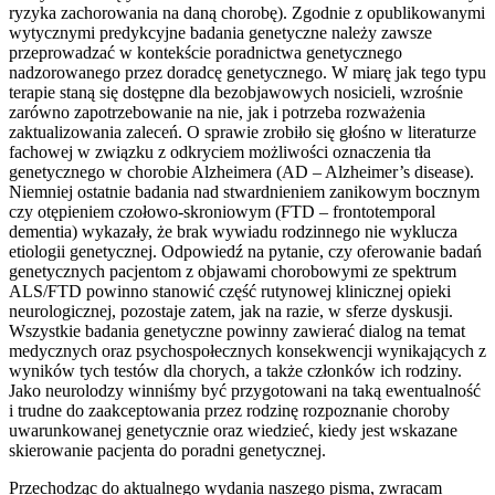
ryzyka zachorowania na daną chorobę). Zgodnie z opublikowanymi
wytycznymi predykcyjne badania genetyczne należy zawsze
przeprowadzać w kontekście poradnictwa genetycznego
nadzorowanego przez doradcę genetycznego. W miarę jak tego typu
terapie staną się dostępne dla bezobjawowych nosicieli, wzrośnie
zarówno zapotrzebowanie na nie, jak i potrzeba rozważenia
zaktualizowania zaleceń. O sprawie zrobiło się głośno w literaturze
fachowej w związku z odkryciem możliwości oznaczenia tła
genetycznego w chorobie Alzheimera (AD – Alzheimer’s disease).
Niemniej ostatnie badania nad stwardnieniem zanikowym bocznym
czy otępieniem czołowo-skroniowym (FTD – frontotemporal
dementia) wykazały, że brak wywiadu rodzinnego nie wyklucza
etiologii genetycznej. Odpowiedź na pytanie, czy oferowanie badań
genetycznych pacjentom z objawami chorobowymi ze spektrum
ALS/FTD powinno stanowić część rutynowej klinicznej opieki
neurologicznej, pozostaje zatem, jak na razie, w sferze dyskusji.
Wszystkie badania genetyczne powinny zawierać dialog na temat
medycznych oraz psychospołecznych konsekwencji wynikających z
wyników tych testów dla chorych, a także członków ich rodziny.
Jako neurolodzy winniśmy być przygotowani na taką ewentualność
i trudne do zaakceptowania przez rodzinę rozpoznanie choroby
uwarunkowanej genetycznie oraz wiedzieć, kiedy jest wskazane
skierowanie pacjenta do poradni genetycznej.
Przechodząc do aktualnego wydania naszego pisma, zwracam