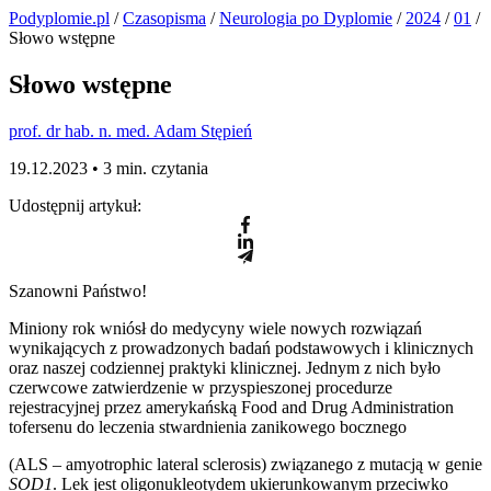
Podyplomie.pl
/
Czasopisma
/
Neurologia po Dyplomie
/
2024
/
01
/
Słowo wstępne
Słowo wstępne
prof. dr hab. n. med. Adam Stępień
19.12.2023 •
3 min. czytania
Udostępnij artykuł:
Szanowni Państwo!
Miniony rok wniósł do medycyny wiele nowych rozwiązań
wynikających z prowadzonych badań podstawowych i klinicznych
oraz naszej codziennej praktyki klinicznej. Jednym z nich było
czerwcowe zatwierdzenie w przyspieszonej procedurze
rejestracyjnej przez amerykańską Food and Drug Administration
tofersenu do leczenia stwardnienia zanikowego bocznego
(ALS – amyotrophic lateral sclerosis) związanego z mutacją w genie
SOD1
. Lek jest oligonukleotydem ukierunkowanym przeciwko