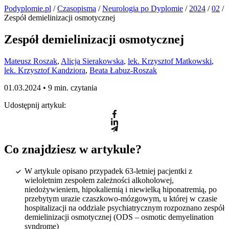
Podyplomie.pl
/
Czasopisma
/
Neurologia po Dyplomie
/
2024
/
02
/
Zespół demielinizacji osmotycznej
Zespół demielinizacji osmotycznej
Mateusz Roszak
,
Alicja Sierakowska
,
lek. Krzysztof Matkowski
,
lek. Krzysztof Kandziora
,
Beata Łabuz-Roszak
01.03.2024 •
9 min. czytania
Udostępnij artykuł:
Co znajdziesz w artykule?
W artykule opisano przypadek 63-letniej pacjentki z
wieloletnim zespołem zależności alkoholowej,
niedożywieniem, hipokaliemią i niewielką hiponatremią, po
przebytym urazie czaszkowo-mózgowym, u której w czasie
hospitalizacji na oddziale psychiatrycznym rozpoznano zespół
demielinizacji osmotycznej (ODS – osmotic demyelination
syndrome)