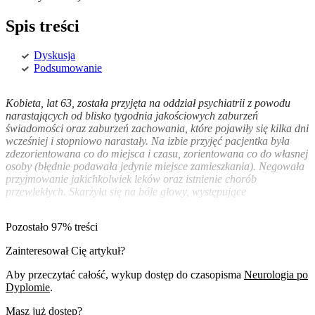
Spis treści
Dyskusja
Podsumowanie
Kobieta, lat 63, została przyjęta na oddział psychiatrii z powodu
narastających od blisko tygodnia jakościowych zaburzeń
świadomości oraz zaburzeń zachowania, które pojawiły się kilka dni
wcześniej i stopniowo narastały. Na izbie przyjęć pacjentka była
zdezorientowana co do miejsca i czasu, zorientowana co do własnej
osoby (błędnie podawała jedynie miejsce zamieszkania). Negowała
przyjmowanie jakichkolwiek leków oraz istnienie chorób
przewlekłych. Skarżyła się na bóle głowy, występujące
Pozostało 97% treści
Zainteresował Cię artykuł?
Aby przeczytać całość, wykup dostęp do czasopisma
Neurologia po
Dyplomie
.
Masz już dostęp?