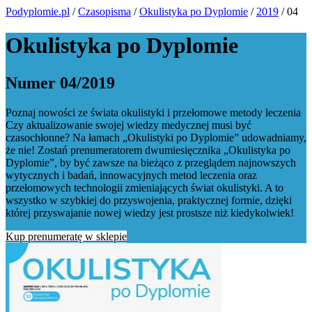
Podyplomie.pl
/
Czasopisma
/
Okulistyka po Dyplomie
/
2019
/ 04
Okulistyka po Dyplomie
Numer 04/2019
Poznaj nowości ze świata okulistyki i przełomowe metody leczenia
Czy aktualizowanie swojej wiedzy medycznej musi być
czasochłonne? Na łamach „Okulistyki po Dyplomie” udowadniamy,
że nie! Zostań prenumeratorem dwumiesięcznika „Okulistyka po
Dyplomie”, by być zawsze na bieżąco z przeglądem najnowszych
wytycznych i badań, innowacyjnych metod leczenia oraz
przełomowych technologii zmieniających świat okulistyki. A to
wszystko w szybkiej do przyswojenia, praktycznej formie, dzięki
której przyswajanie nowej wiedzy jest prostsze niż kiedykolwiek!
Kup prenumeratę w sklepie