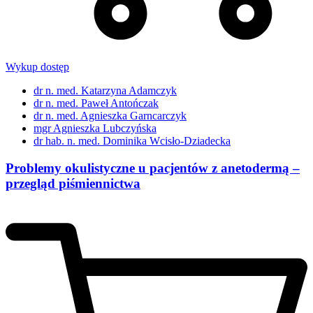
Wykup dostęp
dr n. med. Katarzyna Adamczyk
dr n. med. Paweł Antończak
dr n. med. Agnieszka Garncarczyk
mgr Agnieszka Lubczyńska
dr hab. n. med. Dominika Wcisło-Dziadecka
Problemy okulistyczne u pacjentów z anetodermą –
przegląd piśmiennictwa