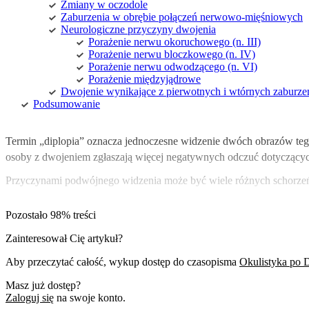
Zmiany w oczodole
Zaburzenia w obrębie połączeń nerwowo-mięśniowych
Neurologiczne przyczyny dwojenia
Porażenie nerwu okoruchowego (n. III)
Porażenie nerwu bloczkowego (n. IV)
Porażenie nerwu odwodzącego (n. VI)
Porażenie międzyjądrowe
Dwojenie wynikające z pierwotnych i wtórnych zaburz
Podsumowanie
Termin „diplopia” oznacza jednoczesne widzenie dwóch obrazów te
osoby z dwojeniem zgłaszają więcej negatywnych odczuć dotyczących
Przyczynami podwójnego widzenia może być wiele różnych schorzeń, 
Pozostało 98% treści
Zainteresował Cię artykuł?
Aby przeczytać całość, wykup dostęp do czasopisma
Okulistyka po 
Masz już dostęp?
Zaloguj się
na swoje konto.