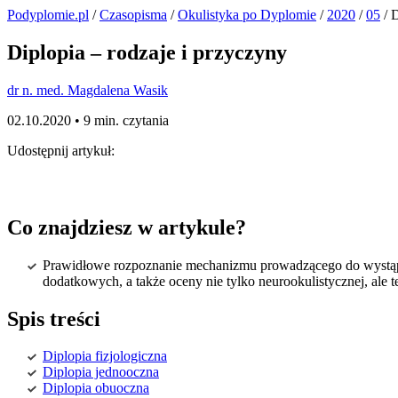
Podyplomie.pl
/
Czasopisma
/
Okulistyka po Dyplomie
/
2020
/
05
/ D
Diplopia – rodzaje i przyczyny
dr n. med. Magdalena Wasik
02.10.2020 •
9 min. czytania
Udostępnij artykuł:
Co znajdziesz w artykule?
Prawidłowe rozpoznanie mechanizmu prowadzącego do wystąpi
dodatkowych, a także oceny nie tylko neurookulistycznej, ale 
Spis treści
Diplopia fizjologiczna
Diplopia jednooczna
Diplopia obuoczna