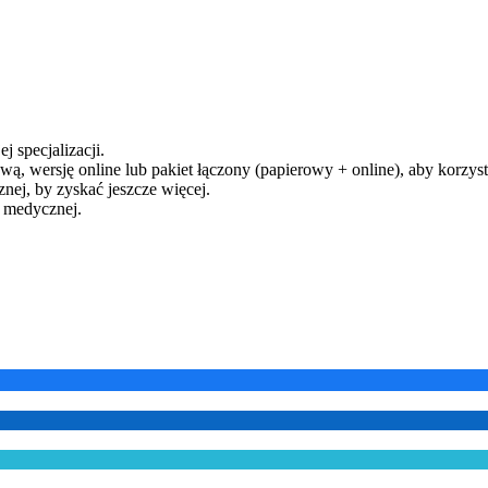
j specjalizacji.
ą, wersję online lub pakiet łączony (papierowy + online), aby korzysta
ej, by zyskać jeszcze więcej.
y medycznej.