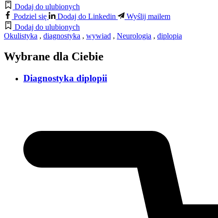
Dodaj do ulubionych
Podziel się
Dodaj do Linkedin
Wyślij mailem
Dodaj do ulubionych
Okulistyka
,
diagnostyka
,
wywiad
,
Neurologia
,
diplopia
Wybrane dla Ciebie
Diagnostyka diplopii