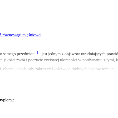
eń równowagi mięśniowej
1
go samego przedmiotu
i jest jednym z objawów utrudniających prawid
 jakości życia i poczucie życiowej ułomności w porównaniu z tymi, k
obejmujących cały zakres ciężkości – od drobnych błędów refrakcji
Dyplomie
.