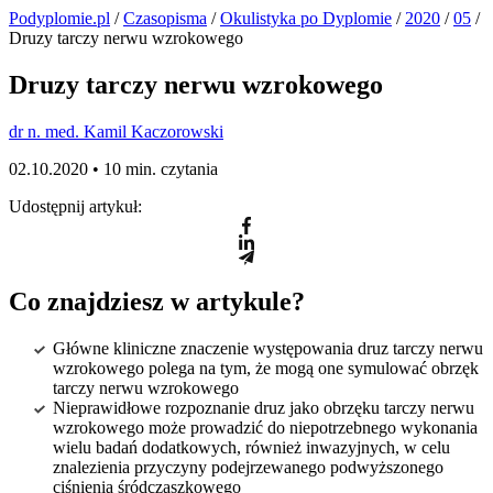
Podyplomie.pl
/
Czasopisma
/
Okulistyka po Dyplomie
/
2020
/
05
/
Druzy tarczy nerwu wzrokowego
Druzy tarczy nerwu wzrokowego
dr n. med. Kamil Kaczorowski
02.10.2020 •
10 min. czytania
Udostępnij artykuł:
Co znajdziesz w artykule?
Główne kliniczne znaczenie występowania druz tarczy nerwu
wzrokowego polega na tym, że mogą one symulować obrzęk
tarczy nerwu wzrokowego
Nieprawidłowe rozpoznanie druz jako obrzęku tarczy nerwu
wzrokowego może prowadzić do niepotrzebnego wykonania
wielu badań dodatkowych, również inwazyjnych, w celu
znalezienia przyczyny podejrzewanego podwyższonego
ciśnienia śródczaszkowego