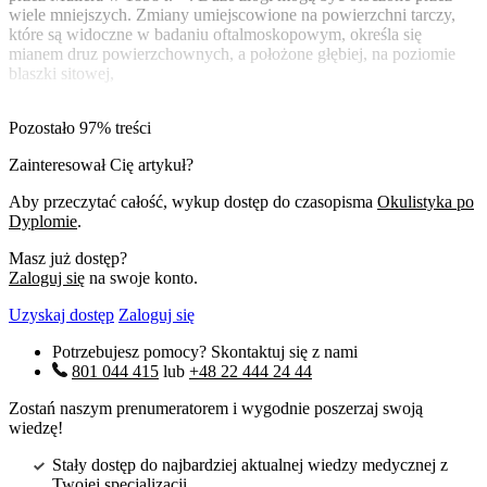
wiele mniejszych. Zmiany umiejscowione na powierzchni tarczy,
które są widoczne w badaniu oftalmoskopowym, określa się
mianem druz powierzchownych, a położone głębiej, na poziomie
blaszki sitowej,
Pozostało 97% treści
Zainteresował Cię artykuł?
Aby przeczytać całość, wykup dostęp do czasopisma
Okulistyka po
Dyplomie
.
Masz już dostęp?
Zaloguj się
na swoje konto.
Uzyskaj dostęp
Zaloguj się
Potrzebujesz pomocy? Skontaktuj się z nami
801 044 415
lub
+48 22 444 24 44
Zostań naszym prenumeratorem i wygodnie poszerzaj swoją
wiedzę!
Stały dostęp do najbardziej aktualnej wiedzy medycznej z
Twojej specjalizacji.