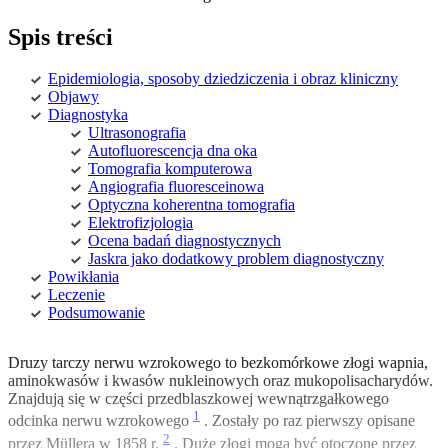
Spis treści
Epidemiologia, sposoby dziedziczenia i obraz kliniczny
Objawy
Diagnostyka
Ultrasonografia
Autofluorescencja dna oka
Tomografia komputerowa
Angiografia fluoresceinowa
Optyczna koherentna tomografia
Elektrofizjologia
Ocena badań diagnostycznych
Jaskra jako dodatkowy problem diagnostyczny
Powikłania
Leczenie
Podsumowanie
Druzy tarczy nerwu wzrokowego to bezkomórkowe złogi wapnia,
aminokwasów i kwasów nukleinowych oraz mukopolisacharydów.
Znajdują się w części przedblaszkowej wewnątrzgałkowego
1
odcinka nerwu wzrokowego
. Zostały po raz pierwszy opisane
2
przez Müllera w 1858 r.
. Duże złogi mogą być otoczone przez