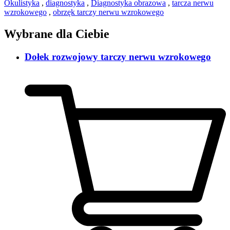
Okulistyka
,
diagnostyka
,
Diagnostyka obrazowa
,
tarcza nerwu
wzrokowego
,
obrzęk tarczy nerwu wzrokowego
Wybrane dla Ciebie
Dołek rozwojowy tarczy nerwu wzrokowego