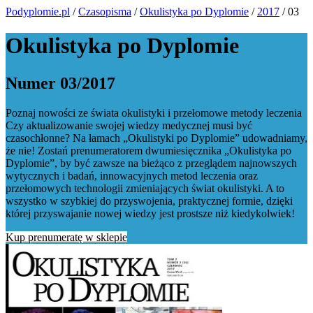
Podyplomie.pl
/
Czasopisma
/
Okulistyka po Dyplomie
/
2017
/ 03
Okulistyka po Dyplomie
Numer 03/2017
Poznaj nowości ze świata okulistyki i przełomowe metody leczenia
Czy aktualizowanie swojej wiedzy medycznej musi być
czasochłonne? Na łamach „Okulistyki po Dyplomie” udowadniamy,
że nie! Zostań prenumeratorem dwumiesięcznika „Okulistyka po
Dyplomie”, by być zawsze na bieżąco z przeglądem najnowszych
wytycznych i badań, innowacyjnych metod leczenia oraz
przełomowych technologii zmieniających świat okulistyki. A to
wszystko w szybkiej do przyswojenia, praktycznej formie, dzięki
której przyswajanie nowej wiedzy jest prostsze niż kiedykolwiek!
Kup prenumeratę w sklepie