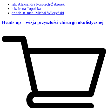
lek. Aleksandra Pośpiech-Żabierek
lek. Irena Topolska
dr hab. n. med. Michał Wilczyński
Heads-up – wizja przyszłości chirurgii okulistycznej