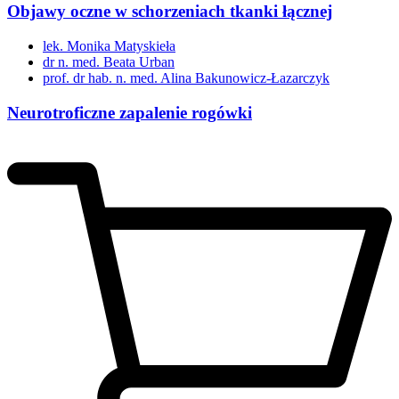
Objawy oczne w schorzeniach tkanki łącznej
lek. Monika Matyskieła
dr n. med. Beata Urban
prof. dr hab. n. med. Alina Bakunowicz-Łazarczyk
Neurotroficzne zapalenie rogówki