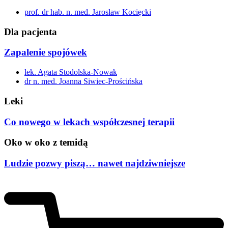
prof. dr hab. n. med. Jarosław Kocięcki
Dla pacjenta
Zapalenie spojówek
lek. Agata Stodolska-Nowak
dr n. med. Joanna Siwiec-Prościńska
Leki
Co nowego w lekach współczesnej terapii
Oko w oko z temidą
Ludzie pozwy piszą… nawet najdziwniejsze