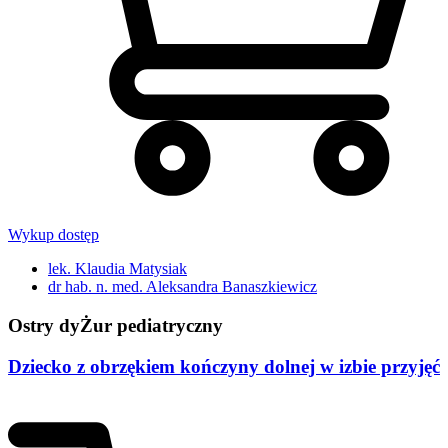
Wykup dostęp
lek. Klaudia Matysiak
dr hab. n. med. Aleksandra Banaszkiewicz
Ostry dyŻur pediatryczny
Dziecko z obrzękiem kończyny dolnej w izbie przyjęć