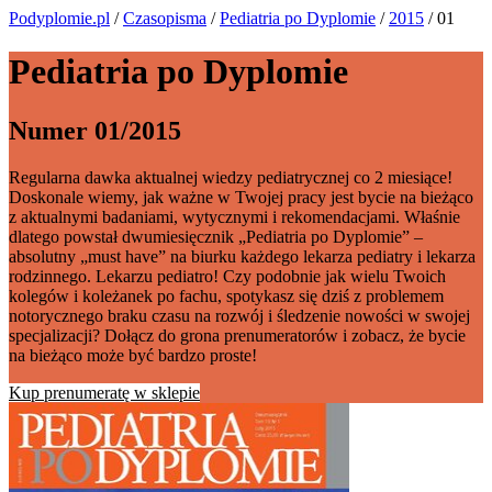
Podyplomie.pl
/
Czasopisma
/
Pediatria po Dyplomie
/
2015
/ 01
Pediatria po Dyplomie
Numer 01/2015
Regularna dawka aktualnej wiedzy pediatrycznej co 2 miesiące!
Doskonale wiemy, jak ważne w Twojej pracy jest bycie na bieżąco
z aktualnymi badaniami, wytycznymi i rekomendacjami. Właśnie
dlatego powstał dwumiesięcznik „Pediatria po Dyplomie” –
absolutny „must have” na biurku każdego lekarza pediatry i lekarza
rodzinnego. Lekarzu pediatro! Czy podobnie jak wielu Twoich
kolegów i koleżanek po fachu, spotykasz się dziś z problemem
notorycznego braku czasu na rozwój i śledzenie nowości w swojej
specjalizacji? Dołącz do grona prenumeratorów i zobacz, że bycie
na bieżąco może być bardzo proste!
Kup prenumeratę w sklepie