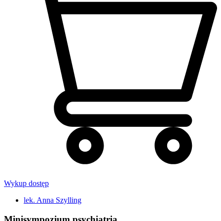
Wykup dostęp
lek. Anna Szylling
Minisympozjum psychiatria