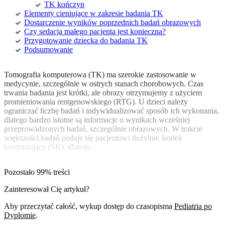
TK kończyn
Elementy cieniujące w zakresie badania TK
Dostarczenie wyników poprzednich badań obrazowych
Czy sedacja małego pacjenta jest konieczna?
Przygotowanie dziecka do badania TK
Podsumowanie
Tomografia komputerowa (TK) ma szerokie zastosowanie w
medycynie, szczególnie w ostrych stanach chorobowych. Czas
trwania badania jest krótki, ale obrazy otrzymujemy z użyciem
promieniowania rentgenowskiego (RTG). U dzieci należy
ograniczać liczbę badań i indywidualizować sposób ich wykonania,
dlatego bardzo istotne są informacje o wynikach wcześniej
przeprowadzonych badań, szczególnie obrazowych. W trakcie
większości badań podaje się pacjentowi dożylnie środek
kontrastujący (ŚK), dlatego
Pozostało 99% treści
Zainteresował Cię artykuł?
Aby przeczytać całość, wykup dostęp do czasopisma
Pediatria po
Dyplomie
.