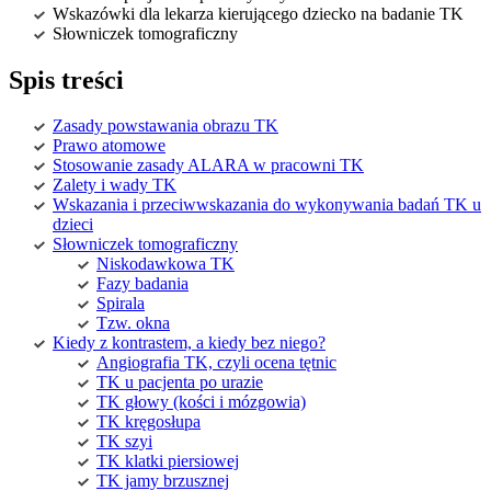
Wskazówki dla lekarza kierującego dziecko na badanie TK
Słowniczek tomograficzny
Spis treści
Zasady powstawania obrazu TK
Prawo atomowe
Stosowanie zasady ALARA w pracowni TK
Zalety i wady TK
Wskazania i przeciwwskazania do wykonywania badań TK u
dzieci
Słowniczek tomograficzny
Niskodawkowa TK
Fazy badania
Spirala
Tzw. okna
Kiedy z kontrastem, a kiedy bez niego?
Angiografia TK, czyli ocena tętnic
TK u pacjenta po urazie
TK głowy (kości i mózgowia)
TK kręgosłupa
TK szyi
TK klatki piersiowej
TK jamy brzusznej