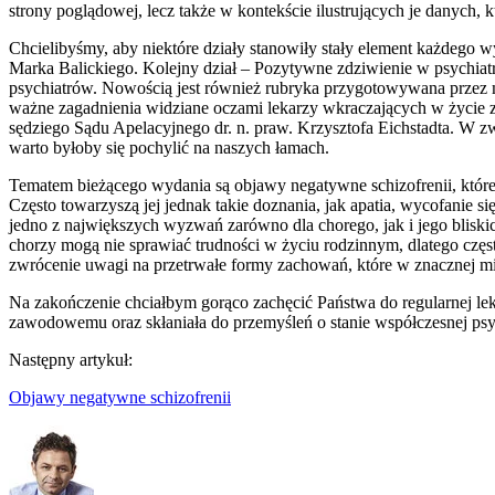
strony poglądowej, lecz także w kontekście ilustrujących je danych
Chcielibyśmy, aby niektóre działy stanowiły stały element każdego w
Marka Balickiego. Kolejny dział – Pozytywne zdziwienie w psychiat
psychiatrów. Nowością jest również rubryka przygotowywana przez m
ważne zagadnienia widziane oczami lekarzy wkraczających w życie 
sędziego Sądu Apelacyjnego dr. n. praw. Krzysztofa Eichstadta. W
warto byłoby się pochylić na naszych łamach.
Tematem bieżącego wydania są objawy negatywne schizofrenii, które 
Często towarzyszą jej jednak takie doznania, jak apatia, wycofanie
jedno z największych wyzwań zarówno dla chorego, jak i jego bliskic
chorzy mogą nie sprawiać trudności w życiu rodzinnym, dlatego częst
zwrócenie uwagi na przetrwałe formy zachowań, które w znacznej mie
Na zakończenie chciałbym gorąco zachęcić Państwa do regularnej le
zawodowemu oraz skłaniała do przemyśleń o stanie współczesnej psyc
Następny artykuł:
Objawy negatywne schizofrenii