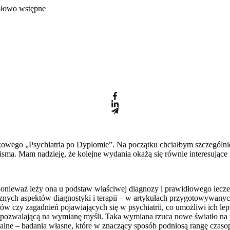
Słowo wstępne
kowego „Psychiatria po Dyplomie”. Na początku chciałbym szczególnie
a. Mam nadzieję, że kolejne wydania okażą się równie interesujące i
ieważ leży ona u podstaw właściwej diagnozy i prawidłowego leczen
znych aspektów diagnostyki i terapii – w artykułach przygotowywany
ów czy zagadnień pojawiających się w psychiatrii, co umożliwi ich le
pozwalającą na wymianę myśli. Taka wymiana rzuca nowe światło na p
lne – badania własne, które w znaczący sposób podniosą rangę czasop