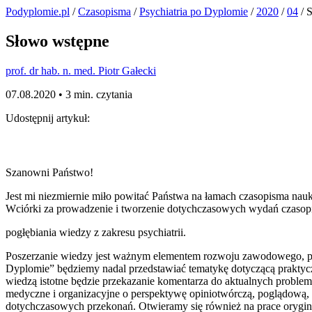
Podyplomie.pl
/
Czasopisma
/
Psychiatria po Dyplomie
/
2020
/
04
/ 
Słowo wstępne
prof. dr hab. n. med. Piotr Gałecki
07.08.2020 •
3 min. czytania
Udostępnij artykuł:
Szanowni Państwo!
Jest mi niezmiernie miło powitać Państwa na łamach czasopisma nau
Wciórki za prowadzenie i tworzenie dotychczasowych wydań czasopism
pogłębiania wiedzy z zakresu psychiatrii.
Poszerzanie wiedzy jest ważnym elementem rozwoju zawodowego, pon
Dyplomie” będziemy nadal przedstawiać tematykę dotyczącą praktyc
wiedzą istotne będzie przekazanie komentarza do aktualnych problem
medyczne i organizacyjne o perspektywę opiniotwórczą, poglądową, 
dotychczasowych przekonań. Otwieramy się również na prace orygina