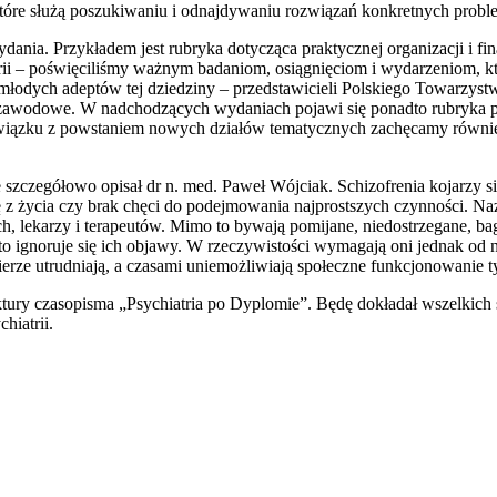
, które służą poszukiwaniu i odnajdywaniu rozwiązań konkretnych prob
ydania. Przykładem jest rubryka dotycząca praktycznej organizacji i f
rii – poświęciliśmy ważnym badaniom, osiągnięciom i wydarzeniom, k
łodych adeptów tej dziedziny – przedstawicieli Polskiego Towarzystw
zawodowe. W nadchodzących wydaniach pojawi się ponadto rubryka por
 związku z powstaniem nowych działów tematycznych zachęcamy również
szczegółowo opisał dr n. med. Paweł Wójciak. Schizofrenia kojarzy si
 się z życia czy brak chęci do podejmowania najprostszych czynności.
h, lekarzy i terapeutów. Mimo to bywają pomijane, niedostrzegane, ba
o ignoruje się ich objawy. W rzeczywistości wymagają oni jednak od na
rze utrudniają, a czasami uniemożliwiają społeczne funkcjonowanie t
ktury czasopisma „Psychiatria po Dyplomie”. Będę dokładał wszelkich
hiatrii.