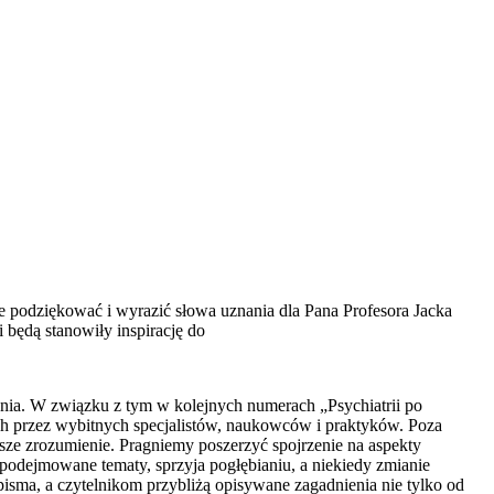
 podziękować i wyrazić słowa uznania dla Pana Profesora Jacka
 będą stanowiły inspirację do
ia. W związku z tym w kolejnych numerach „Psychiatrii po
ch przez wybitnych specjalistów, naukowców i praktyków. Poza
psze zrozumienie. Pragniemy poszerzyć spojrzenie na aspekty
odejmowane tematy, sprzyja pogłębianiu, a niekiedy zmianie
isma, a czytelnikom przybliżą opisywane zagadnienia nie tylko od