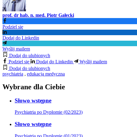
prof. dr hab. n. med. Piotr Gałecki
Podziel się
Dodaj do Linkedin
Wyślij mailem
Dodaj do ulubionych
Podziel się
Dodaj do Linkedin
Wyślij mailem
Dodaj do ulubionych
psychiatria
,
edukacja medyczna
Wybrane dla Ciebie
Słowo wstępne
Psychiatria po Dyplomie (02/2023)
Słowo wstępne
Psychiatria po Dyplomie (01/2023)