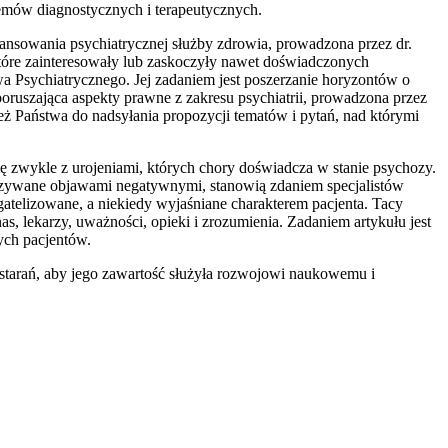
lemów diagnostycznych i terapeutycznych.
inansowania psychiatrycznej służby zdrowia, prowadzona przez dr.
tóre zainteresowały lub zaskoczyły nawet doświadczonych
a Psychiatrycznego. Jej zadaniem jest poszerzanie horyzontów o
uszająca aspekty prawne z zakresu psychiatrii, prowadzona przez
 Państwa do nadsyłania propozycji tematów i pytań, nad którymi
ę zwykle z urojeniami, których chory doświadcza w stanie psychozy.
 Nazywane objawami negatywnymi, stanowią zdaniem specjalistów
gatelizowane, a niekiedy wyjaśniane charakterem pacjenta. Tacy
s, lekarzy, uważności, opieki i zrozumienia. Zadaniem artykułu jest
ych pacjentów.
 starań, aby jego zawartość służyła rozwojowi naukowemu i