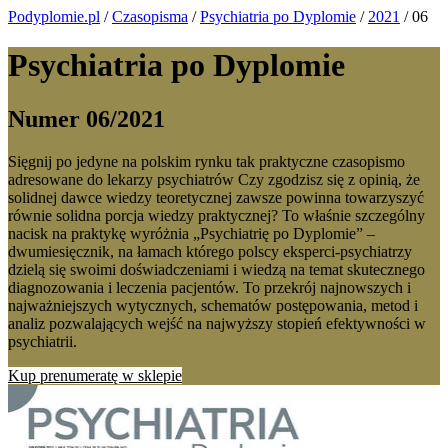
Podyplomie.pl
/
Czasopisma
/
Psychiatria po Dyplomie
/
2021
/ 06
Psychiatria po Dyplomie
Numer 06/2021
Sięgnij po jedyne na polskim rynku tak praktyczne czasopismo
adresowane do lekarzy psychiatrów Czy zgodzisz się z opinią, że
solidnej dawce wiedzy teoretycznej zawsze powinna towarzyszyć
równie solidna porcja wiedzy praktycznej? To właśnie szczególny
nacisk na praktykę wyróżnia „Psychiatrię po Dyplomie” –
dwumiesięcznik, na łamach którego polscy eksperci-psychiatrzy
dzielą się swoimi doświadczeniami i wiedzą na temat skutecznego
diagnozowania i leczenia pacjentów. To przekrój najnowszych i
najważniejszych wytycznych, schematów postępowania, metod i
analiz pozwalających wejść na najwyższy stopień efektywności w
psychiatrii.
Kup prenumeratę w sklepie