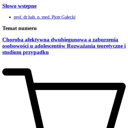
Słowo wstępne
prof. dr hab. n. med. Piotr Gałecki
Temat numeru
Choroba afektywna dwubiegunowa a zaburzenia
osobowości u adolescentów Rozważania teoretyczne i
studium przypadku