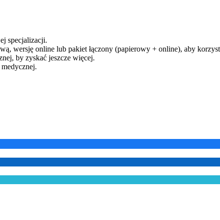
j specjalizacji.
ą, wersję online lub pakiet łączony (papierowy + online), aby korzysta
ej, by zyskać jeszcze więcej.
y medycznej.