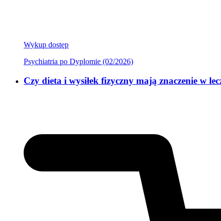
Wykup dostęp
Psychiatria po Dyplomie (02/2026)
Czy dieta i wysiłek fizyczny mają znaczenie w l