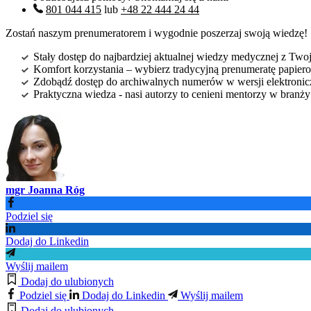
801 044 415
lub
+48 22 444 24 44
Zostań naszym prenumeratorem i wygodnie poszerzaj swoją wiedzę!
Stały dostęp do najbardziej aktualnej wiedzy medycznej z Twoje
Komfort korzystania – wybierz tradycyjną prenumeratę papierow
Zdobądź dostęp do archiwalnych numerów w wersji elektroniczn
Praktyczna wiedza - nasi autorzy to cenieni mentorzy w branż
mgr Joanna Róg
Podziel się
Dodaj do Linkedin
Wyślij mailem
Dodaj do ulubionych
Podziel się
Dodaj do Linkedin
Wyślij mailem
Dodaj do ulubionych