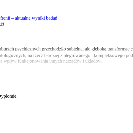
frenii – aktualne wyniki badań
nej
i zaburzeń psychicznych przechodziło subtelną, ale głęboką transforma
logicznych, na rzecz bardziej zintegrowanego i kompleksowego pod
na wpływ funkcjonowania innych narządów i układów,
 Dyplomie
.