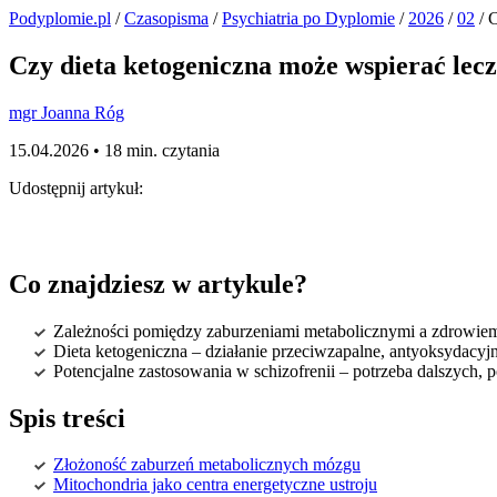
Podyplomie.pl
/
Czasopisma
/
Psychiatria po Dyplomie
/
2026
/
02
/ C
Czy dieta ketogeniczna może wspierać lecz
mgr Joanna Róg
15.04.2026 •
18 min. czytania
Udostępnij artykuł:
Co znajdziesz w artykule?
Zależności pomiędzy zaburzeniami metabolicznymi a zdrowie
Dieta ketogeniczna – działanie przeciwzapalne, antyoksydacyj
Potencjalne zastosowania w schizofrenii – potrzeba dalszych,
Spis treści
Złożoność zaburzeń metabolicznych mózgu
Mitochondria jako centra energetyczne ustroju