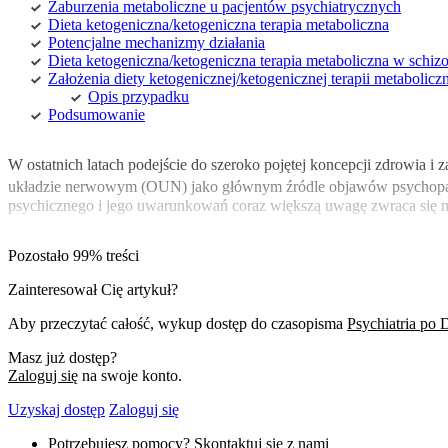
Zaburzenia metaboliczne u pacjentów psychiatrycznych
Dieta ketogeniczna/ketogeniczna terapia metaboliczna
Potencjalne mechanizmy działania
Dieta ketogeniczna/ketogeniczna terapia metaboliczna w schizo
Założenia diety ketogenicznej/ketogenicznej terapii metabolicz
Opis przypadku
Podsumowanie
W ostatnich latach podejście do szeroko pojętej koncepcji zdrowia 
układzie nerwowym (OUN) jako głównym źródle objawów psychopato
psychicznego i jego uwarunkowań coraz większą uwagę zwraca się 
Pozostało 99% treści
Zainteresował Cię artykuł?
Aby przeczytać całość, wykup dostęp do czasopisma
Psychiatria po
Masz już dostęp?
Zaloguj się
na swoje konto.
Uzyskaj dostęp
Zaloguj się
Potrzebujesz pomocy? Skontaktuj się z nami