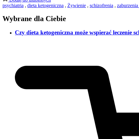
psychiatria
,
dieta ketogeniczna
,
Żywienie
,
schizofrenia
,
zaburzenia
Wybrane dla Ciebie
Czy dieta ketogeniczna może wspierać leczenie sc