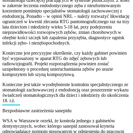
stomatologii dziecięcej pracujących w systemie publicznym. Z kolei
w zakresie leczenia endodontycznego zęba z nieuformowanym
korzeniem pominięto specjalistów stomatologii zachowawczej z
endodoncją. Ponadto – w opinii NRL – należy rozważyć likwidację
ograniczeń w kwestii zlecania RTG pantomograficznego raz na trzy
lata dzieciom i młodzieży wieku 5-18 lat, przy podejrzeniu
nieprawidłowości rozwojowych zębów, zmian chorobowych w
obrębie kości szczęk lub zapalenia przyzębia, diagnostyce ognisk
infekcji zębo- i niezębopochodnych.
Konieczne jest precyzyjne określenie, czy każdy gabinet powinien
być wyposażony w aparat RTG do zdjęć zębowych lub
radiowizjografii. Projekt rozporządzenia powinien zostać
uzupełniony o procedurę unieruchamiania zębów po urazie
kompozytem lub szyną kompozytową.
Konieczne jest także wyodrębnienie kontraktu specjalistycznego ze
stomatologii zachowawczej z endodoncją oraz poszerzenie wykazu
świadczeń stomatologicznych dla dzieci i młodzieży do ukończenia
18. r.ż.
Bezpodstawne zastrzeżenia sanepidu
WSA w Warszawie orzekł, że kontrola jednego z gabinetów
dentystycznych, wobec którego sanepid zastosował kryteria
odpowiadające normom stosowanym w odniesieniu do pracowni