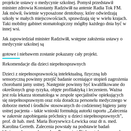
projekcie ustawy o medycynie szkolnej. Pomysł przedstawił
minister zdrowia Konstanty Radziwiłł na antenie Radia Tok FM.
Jak mówił, świetnie wyposażone dentobusy, które odwiedzają
szkoły w małych miejscowościach, sprawdzają się w wielu krajach.
Taki mobilny gabinet stomatologiczny mógłby każdego dnia być w
innej wsi.
Jak zapowiedział minister Radziwiłł, wstępne założenia ustawy o
medycynie szkolnej są
gotowe i niebawem zostanie pokazany cały projekt.
Rekomendacje dla dzieci niepełnosprawnych
Dzieci z niepełnosprawnością intelektualną, fizyczną lub
sensoryczną powinny przejść badanie oceniające stopień zagrożenia
chorobami jamy ustnej. Następnie powinny być kwalifikowane do
określonych grup ryzyka, objęte profilaktyką i leczeniem. Ważna
jest rola lekarza stomatologa w zespole specjalistów opiekujących
się niepełnosprawnym oraz rola doradcza personelu medycznego w
doborze metod i środków stosowanych do codziennej higieny jamy
ustnej pacjenta – takie wnioski formułują autorki raportu „Zalecenia
w zakresie zapobiegania próchnicy u dzieci niepełnosprawnych”,
prof. dr hab. med. Maria Borysewicz-Lewicka oraz dr n. med.
Karolina Gerreth. Zalecenia powstały na podstawie badań