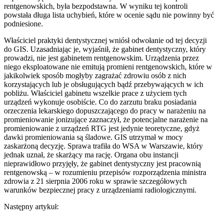
rentgenowskich, była bezpodstawna. W wyniku tej kontroli
powstała długa lista uchybień, które w ocenie sądu nie powinny być
podniesione.
Właściciel praktyki dentystycznej wniósł odwołanie od tej decyzji
do GIS. Uzasadniając je, wyjaśnił, że gabinet dentystyczny, który
prowadzi, nie jest gabinetem rentgenowskim. Urządzenia przez
niego eksploatowane nie emitują promieni rentgenowskich, które w
jakikolwiek sposób mogłyby zagrażać zdrowiu osób z nich
korzystających lub je obsługujących bądź przebywających w ich
pobliżu. Właściciel gabinetu wszelkie prace z użyciem tych
urządzeń wykonuje osobiście. Co do zarzutu braku posiadania
orzeczenia lekarskiego dopuszczającego do pracy w narażeniu na
promieniowanie jonizujące zaznaczył, że potencjalne narażenie na
promieniowanie z urządzeń RTG jest jedynie teoretyczne, gdyż
dawki promieniowania są śladowe. GIS utrzymał w mocy
zaskarżoną decyzję. Sprawa trafiła do WSA w Warszawie, który
jednak uznał, że skarżący ma rację. Organa obu instancji
nieprawidłowo przyjęły, że gabinet dentystyczny jest pracownią
rentgenowską – w rozumieniu przepisów rozporządzenia ministra
zdrowia z 21 sierpnia 2006 roku w sprawie szczegółowych
warunków bezpiecznej pracy z urządzeniami radiologicznymi.
Następny artykuł: