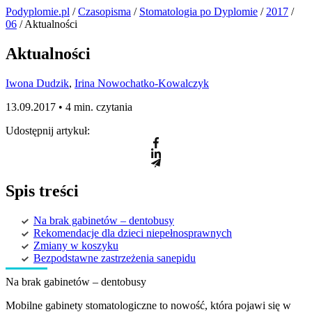
Podyplomie.pl
/
Czasopisma
/
Stomatologia po Dyplomie
/
2017
/
06
/ Aktualności
Aktualności
Iwona Dudzik
,
Irina Nowochatko-Kowalczyk
13.09.2017 •
4 min. czytania
Udostępnij artykuł:
Spis treści
Na brak gabinetów – dentobusy
Rekomendacje dla dzieci niepełnosprawnych
Zmiany w koszyku
Bezpodstawne zastrzeżenia sanepidu
Na brak gabinetów – dentobusy
Mobilne gabinety stomatologiczne to nowość, która pojawi się w