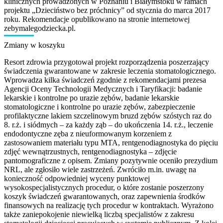
klinicznych prowadzonych w Poznaniu i Białymstoku w ramach
projektu „Dzieciństwo bez próchnicy” od stycznia do marca 2017
roku. Rekomendacje opublikowano na stronie internetowej
zebymalegodziecka.pl.
Zmiany w koszyku
Resort zdrowia przygotował projekt rozporządzenia poszerzający
świadczenia gwarantowane w zakresie leczenia stomatologicznego.
Wprowadza kilka świadczeń zgodnie z rekomendacjami prezesa
Agencji Oceny Technologii Medycznych i Taryfikacji: badanie
lekarskie i kontrolne po urazie zębów, badanie lekarskie
stomatologiczne i kontrolne po urazie zębów, zabezpieczenie
profilaktyczne lakiem szczelinowym bruzd zębów szóstych raz do
8. r.ż. i siódmych – za każdy ząb – do ukończenia 14. r.ż., leczenie
endodontyczne zęba z nieuformowanym korzeniem z
zastosowaniem materiału typu MTA, rentgenodiagnostyka do pięciu
zdjęć wewnątrzustnych, rentgenodiagnostyka – zdjęcie
pantomograficzne z opisem. Zmiany pozytywnie oceniło prezydium
NRL, ale zgłosiło wiele zastrzeżeń. Zwróciło m.in. uwagę na
konieczność odpowiedniej wyceny punktowej
wysokospecjalistycznych procedur, o które zostanie poszerzony
koszyk świadczeń gwarantowanych, oraz zapewnienia środków
finansowych na realizację tych procedur w kontraktach. Wyrażono
także zaniepokojenie niewielką liczbą specjalistów z zakresu