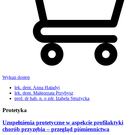
Wykup dostęp
lek. dent. Anna Haładyj
lek. dent. Małgorzata Przybysz
prof. dr hab. n. o zdr. Izabela Strużycka
Protetyka
Uzupełnienia protetyczne w aspekcie profilaktyki
chorób przyzębia – przegląd piśmiennictwa