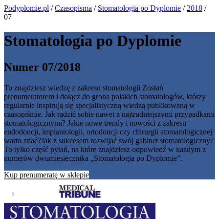
Podyplomie.pl
/
Czasopisma
/
Stomatologia po Dyplomie
/
2018
/
07
Stomatologia po Dyplomie
Numer 07/2018
Tu znajdziesz wiedzę z zakresu stomatologii Zostań
prenumeratorem i dołącz do grona polskich stomatologów, którzy
regularnie inspirują się specjalistyczną wiedzą publikowaną w
czasopiśmie. Jak radzić sobie nawet z najtrudniejszymi przypadkami
stomatologicznymi? Jakie nowe trendy i nowości z zakresu
endodoncji, implantologii, ortodoncji czy chirurgii stomatologicznej
warto znać?Jak z sukcesem rozwijać swój gabinet stomatologiczny?
To tylko część pytań, na które znajdziesz odpowiedź w każdym z
numerów dwumiesięcznika „Stomatologia po Dyplomie”.
Kup prenumeratę w sklepie