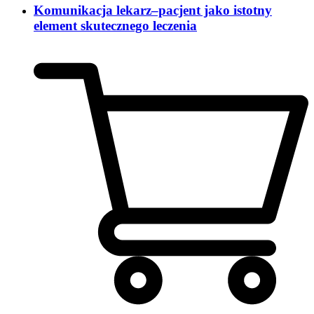
Komunikacja lekarz–pacjent jako istotny
element skutecznego leczenia