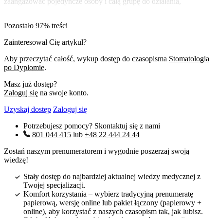
zaangażować pojedyncze osoby i całą grupę do działania,
Pozostało 97% treści
Zainteresował Cię artykuł?
Aby przeczytać całość, wykup dostęp do czasopisma
Stomatologia
po Dyplomie
.
Masz już dostęp?
Zaloguj się
na swoje konto.
Uzyskaj dostęp
Zaloguj się
Potrzebujesz pomocy? Skontaktuj się z nami
801 044 415
lub
+48 22 444 24 44
Zostań naszym prenumeratorem i wygodnie poszerzaj swoją
wiedzę!
Stały dostęp do najbardziej aktualnej wiedzy medycznej z
Twojej specjalizacji.
Komfort korzystania – wybierz tradycyjną prenumeratę
papierową, wersję online lub pakiet łączony (papierowy +
online), aby korzystać z naszych czasopism tak, jak lubisz.