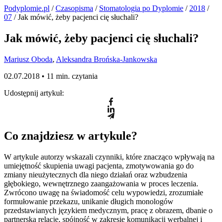
Podyplomie.pl
/
Czasopisma
/
Stomatologia po Dyplomie
/
2018
/
07
/ Jak mówić, żeby pacjenci cię słuchali?
Jak mówić, żeby pacjenci cię słuchali?
Mariusz Oboda
,
Aleksandra Brońska-Jankowska
02.07.2018 •
11 min. czytania
Udostępnij artykuł:
Co znajdziesz w artykule?
W artykule autorzy wskazali czynniki, które znacząco wpływają na
umiejętność skupienia uwagi pacjenta, zmotywowania go do
zmiany nieużytecznych dla niego działań oraz wzbudzenia
głębokiego, wewnętrznego zaangażowania w proces leczenia.
Zwrócono uwagę na świadomość celu wypowiedzi, zrozumiałe
formułowanie przekazu, unikanie długich monologów
przedstawianych językiem medycznym, pracę z obrazem, dbanie o
partnerską relację, spójność w zakresie komunikacji werbalnej i