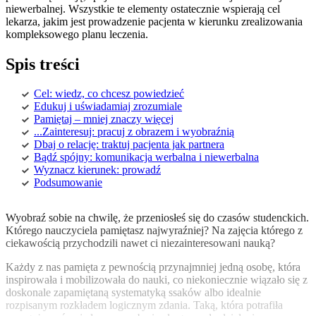
niewerbalnej. Wszystkie te elementy ostatecznie wspierają cel
lekarza, jakim jest prowadzenie pacjenta w kierunku zrealizowania
kompleksowego planu leczenia.
Spis treści
Cel: wiedz, co chcesz powiedzieć
Edukuj i uświadamiaj zrozumiale
Pamiętaj – mniej znaczy więcej
...Zainteresuj: pracuj z obrazem i wyobraźnią
Dbaj o relację: traktuj pacjenta jak partnera
Bądź spójny: komunikacja werbalna i niewerbalna
Wyznacz kierunek: prowadź
Podsumowanie
Wyobraź sobie na chwilę, że przeniosłeś się do czasów studenckich.
Którego nauczyciela pamiętasz najwyraźniej? Na zajęcia którego z
ciekawością przychodzili nawet ci niezainteresowani nauką?
Każdy z nas pamięta z pewnością przynajmniej jedną osobę, która
inspirowała i mobilizowała do nauki, co niekoniecznie wiązało się z
doskonale zapamiętaną systematyką ssaków albo idealnie
rozpisanym rozkładem logicznym zdania. Taką, która potrafiła