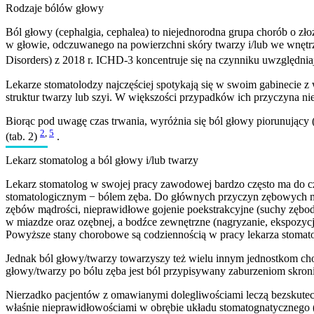
Rodzaje bólów głowy
Ból głowy (cephalgia, cephalea) to niejednorodna grupa chorób o zło
w głowie, odczuwanego na powierzchni skóry twarzy i/lub we wnętr
Disorders) z 2018 r. ICHD-3 koncentruje się na czynniku uwzględnia
Lekarze stomatolodzy najczęściej spotykają się w swoim gabinecie z 
struktur twarzy lub szyi. W większości przypadków ich przyczyna nie 
Biorąc pod uwagę czas trwania, wyróżnia się ból głowy piorunujący (
2
,
5
(tab. 2)
.
Lekarz stomatolog a ból głowy i/lub twarzy
Lekarz stomatolog w swojej pracy zawodowej bardzo często ma do cz
stomatologicznym − bólem zęba. Do głównych przyczyn zębowych mo
zębów mądrości, nieprawidłowe gojenie poekstrakcyjne (suchy zęb
w miazdze oraz ozębnej, a bodźce zewnętrzne (nagryzanie, ekspozyc
Powyższe stany chorobowe są codziennością w pracy lekarza stomatol
Jednak ból głowy/twarzy towarzyszy też wielu innym jednostkom ch
głowy/twarzy po bólu zęba jest ból przypisywany zaburzeniom sk
Nierzadko pacjentów z omawianymi dolegliwościami leczą bezskuteczn
właśnie nieprawidłowościami w obrębie układu stomatognatycznego 