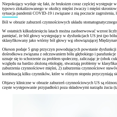
Niepokojący wydaje się fakt, że bruksizm coraz częściej występuje w
typowo zlokalizowanego w okolicy mięśni żwaczy i mięśni skroniow
sytuacja pandemii COVID-19 i związane z nią poczucie zagrożenia, lę
Ból w obrazie zaburzeń czynnościowych układu stomatognatycznego
W ostatnich kilkudziesięciu latach można zaobserwować wzrost licz
pamiętać, że ból głowy występujący w dysfunkcjach US jest (po bólu
sklasyfikowany jako wtórny ból głowy wg obowiązującej Międzyna
Okeson podaje 5 grup przyczyn powodujących powstanie dysfunkcji 
dośrodkowa związana z odczuwaniem bólu głębokiego i parafunkcje – 
uznaje się to schorzenie za problem społeczny, zaliczając je (obok 
względu na bardzo złożoną etiologię, stwarzają problemy w klasyfik
zaburzenia czynnościowe mięśni, 2) zaburzenia czynnościowe staw
kombinacją kilku czynników, które w różnym stopniu przyczyniają 
Objawy kliniczne w obrazie zaburzeń czynnościowych US są różnoraki
częste występowanie przypadłości poza składowymi narządu żucia (ta