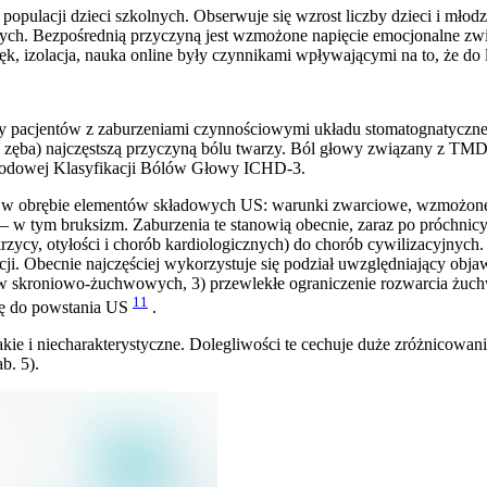
 populacji dzieci szkolnych. Obserwuje się wzrost liczby dzieci i mło
ych. Bezpośrednią przyczyną jest wzmożone napięcie emocjonalne zwi
k, izolacja, nauka online były czynnikami wpływającymi na to, że do 
by pacjentów z zaburzeniami czynnościowymi układu stomatognatyczne
 zęba) najczęstszą przyczyną bólu twarzy. Ból głowy związany z TMD 
rodowej Klasyfikacji Bólów Głowy ICHD-3.
w obrębie elementów składowych US: warunki zwarciowe, wzmożone na
w tym bruksizm. Zaburzenia te stanowią obecnie, zaraz po próchnicy i
cukrzycy, otyłości i chorób kardiologicznych) do chorób cywilizacyjn
acji. Obecnie najczęściej wykorzystuje się podział uwzględniający ob
ów skroniowo-żuchwowych, 3) przewlekłe ograniczenie rozwarcia żuc
11
się do powstania US
.
e i niecharakterystyczne. Dolegliwości te cechuje duże zróżnicowanie
b. 5).