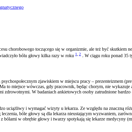
ognatycznego
ocesu chorobowego toczącego się w organizmie, ale też być skutkiem 
1
,
2
wiadczyło bólu głowy kilka razy w roku
. W ciągu roku ponad 35 ty
 psychospołecznym zjawiskiem w miejscu pracy – prezenteizmem (prese
Ma to miejsce wówczas, gdy pracownik, będąc chorym, nie wykazuje ab
 zdrowotnymi. W badaniach ankietowych osoby zatrudnione bardzo czę
ardzo uciążliwy i wymagać wizyty u lekarza. Ze względu na znaczną r
 leczenia, bóle głowy są dla lekarza nieustającym wyzwaniem, zarówn
z bólami w obrębie głowy i twarzy spotykają się lekarze medycyny (m.in