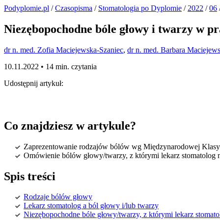
Podyplomie.pl
/
Czasopisma
/
Stomatologia po Dyplomie
/
2022
/
06
Niezębopochodne bóle głowy i twarzy w pr
dr n. med. Zofia Maciejewska-Szaniec
,
dr n. med. Barbara Maciejew
10.11.2022 •
14 min. czytania
Udostępnij artykuł:
Co znajdziesz w artykule?
Zaprezentowanie rodzajów bólów wg Międzynarodowej Klasy
Omówienie bólów głowy/twarzy, z którymi lekarz stomatolog m
Spis treści
Rodzaje bólów głowy
Lekarz stomatolog a ból głowy i/lub twarzy
Niezębopochodne bóle głowy/twarzy, z którymi lekarz stomato