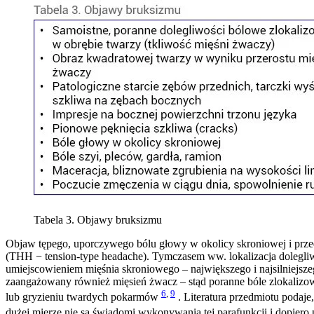
Tabela 3. Objawy bruksizmu
Objaw tępego, uporczywego bólu głowy w okolicy skroniowej i przed
(THH − tension-type headache). Tymczasem ww. lokalizacja dolegl
umiejscowieniem mięśnia skroniowego – największego i najsilniejszeg
zaangażowany również mięsień żwacz – stąd poranne bóle zlokalizo
6
,
9
lub gryzieniu twardych pokarmów
. Literatura przedmiotu podaj
dużej mierze nie są świadomi wykonywania tej parafunkcji i dopier