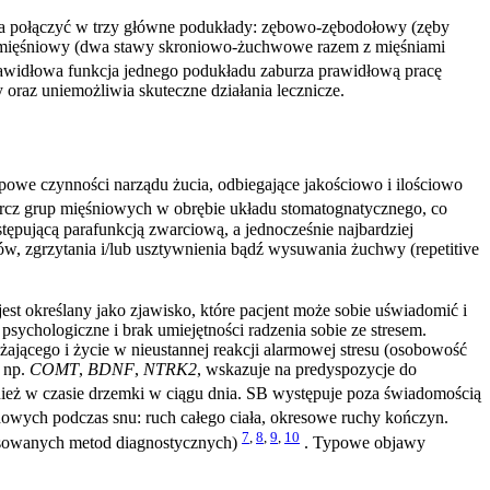
na połączyć w trzy główne podukłady: zębowo-zębodołowy (zęby
-mięśniowy (dwa stawy skroniowo-żuchwowe razem z mięśniami
rawidłowa funkcja jednego podukładu zaburza prawidłową pracę
 oraz uniemożliwia skuteczne działania lecznicze.
owe czynności narządu żucia, odbiegające jakościowo i ilościowo
rcz grup mięśniowych w obrębie układu stomatognatycznego, co
pującą parafunkcją zwarciową, a jednocześnie najbardziej
bów, zgrzytania i/lub usztywnienia bądź wysuwania żuchwy (repetitive
est określany jako zjawisko, które pacjent może sobie uświadomić i
ychologiczne i brak umiejętności radzenia sobie ze stresem.
ającego i życie w nieustannej reakcji alarmowej stresu (osobowość
 np.
COMT
,
BDNF
,
NTRK2
, wskazuje na predyspozycje do
nież w czasie drzemki w ciągu dnia. SB występuje poza świadomością
wych podczas snu: ruch całego ciała, okresowe ruchy kończyn.
7
,
8
,
9
,
10
tosowanych metod diagnostycznych)
. Typowe objawy