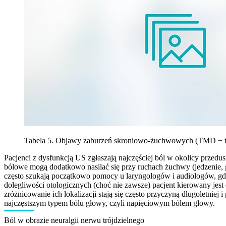
Tabela 5. Objawy zaburzeń skroniowo-żuchwowych (TMD − t
Pacjenci z dysfunkcją US zgłaszają najczęściej ból w okolicy przed
bólowe mogą dodatkowo nasilać się przy ruchach żuchwy (jedzenie, 
często szukają początkowo pomocy u laryngologów i audiologów, gd
dolegliwości otologicznych (choć nie zawsze) pacjent kierowany je
zróżnicowanie ich lokalizacji stają się często przyczyną długoletni
najczęstszym typem bólu głowy, czyli napięciowym bólem głowy.
Ból w obrazie neuralgii nerwu trójdzielnego