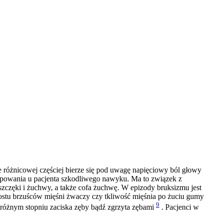
 różnicowej częściej bierze się pod uwagę napięciowy ból głowy
powania u pacjenta szkodliwego nawyku. Ma to związek z
 szczęki i żuchwy, a także cofa żuchwę. W epizody bruksizmu jest
ostu brzuśców mięśni żwaczy czy tkliwość mięśnia po żuciu gumy
9
 różnym stopniu zaciska zęby bądź zgrzyta zębami
. Pacjenci w