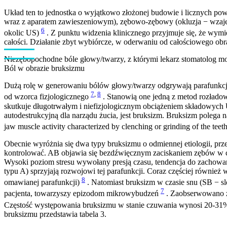
Układ ten to jednostka o wyjątkowo złożonej budowie i licznych p
wraz z aparatem zawieszeniowym), zębowo-zębowy (okluzja − wzaj
6
okolic US)
. Z punktu widzenia klinicznego przyjmuje się, że wy
całości. Działanie zbyt wybiórcze, w oderwaniu od całościowego obra
Niezębopochodne bóle głowy/twarzy, z którymi lekarz stomatolog mo
Ból w obrazie bruksizmu
Dużą rolę w generowaniu bólów głowy/twarzy odgrywają parafunkcje 
7
,
8
od wzorca fizjologicznego
. Stanowią one jedną z metod rozłado
skutkuje długotrwałym i niefizjologicznym obciążeniem składowych
autodestrukcyjną dla narządu żucia, jest bruksizm. Bruksizm polega 
jaw muscle activity characterized by clenching or grinding of the teet
Obecnie wyróżnia się dwa typy bruksizmu o odmiennej etiologii, prze
kontrolować. AB objawia się bezdźwięcznym zaciskaniem zębów w cią
Wysoki poziom stresu wywołany presją czasu, tendencja do zachowań 
typu A) sprzyjają rozwojowi tej parafunkcji. Coraz częściej równ
8
omawianej parafunkcji)
. Natomiast bruksizm w czasie snu (SB − s
7
pacjenta, towarzyszy epizodom mikrowybudzeń
. Zaobserwowano z
Częstość występowania bruksizmu w stanie czuwania wynosi 20-31%,
bruksizmu przedstawia tabela 3.