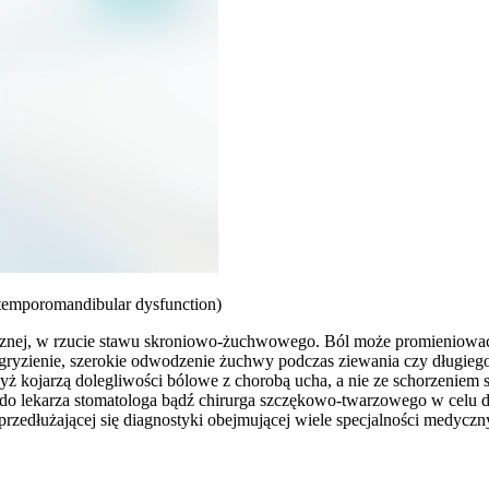
emporomandibular dysfunction)
usznej, w rzucie stawu skroniowo-żuchwowego. Ból może promieniować d
gryzienie, szerokie odwodzenie żuchwy podczas ziewania czy długiego
yż kojarzą dolegliwości bólowe z chorobą ucha, a nie ze schorzeni
st do lekarza stomatologa bądź chirurga szczękowo-twarzowego w cel
ej i przedłużającej się diagnostyki obejmującej wiele specjalności med