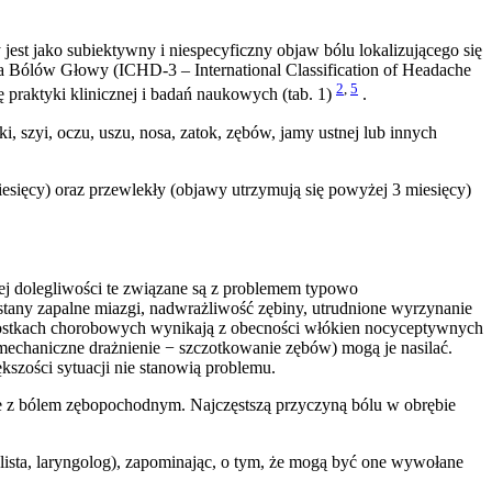
jest jako subiektywny i niespecyficzny objaw bólu lokalizującego się
a Bólów Głowy (ICHD-3 – International Classification of Headache
2
,
5
 praktyki klinicznej i badań naukowych (tab. 1)
.
 szyi, oczu, uszu, nosa, zatok, zębów, jamy ustnej lub innych
iesięcy) oraz przewlekły (objawy utrzymują się powyżej 3 miesięcy)
ej dolegliwości te związane są z problemem typowo
ny zapalne miazgi, nadwrażliwość zębiny, utrudnione wyrzynanie
nostkach chorobowych wynikają z obecności włókien nocyceptywnych
mechaniczne drażnienie − szczotkowanie zębów) mogą je nasilać.
kszości sytuacji nie stanowią problemu.
e z bólem zębopochodnym. Najczęstszą przyczyną bólu w obrębie
ulista, laryngolog), zapominając, o tym, że mogą być one wywołane