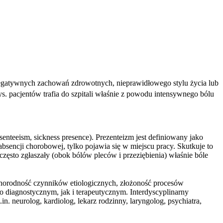
negatywnych zachowań zdrowotnych, nieprawidłowego stylu życia lub
s. pacjentów trafia do szpitali właśnie z powodu intensywnego bólu
nteeism, sickness presence). Prezenteizm jest definiowany jako
sencji chorobowej, tylko pojawia się w miejscu pracy. Skutkuje to
sto zgłaszały (obok bólów pleców i przeziębienia) właśnie bóle
óżnorodność czynników etiologicznych, złożoność procesów
o diagnostycznym, jak i terapeutycznym. Interdyscyplinarny
. neurolog, kardiolog, lekarz rodzinny, laryngolog, psychiatra,