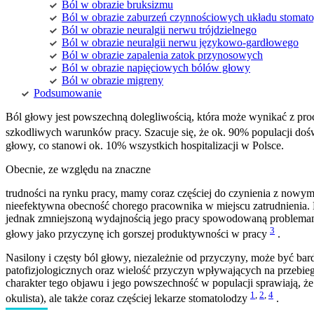
Ból w obrazie bruksizmu
Ból w obrazie zaburzeń czynnościowych układu stomat
Ból w obrazie neuralgii nerwu trójdzielnego
Ból w obrazie neuralgii nerwu językowo-gardłowego
Ból w obrazie zapalenia zatok przynosowych
Ból w obrazie napięciowych bólów głowy
Ból w obrazie migreny
Podsumowanie
Ból głowy jest powszechną dolegliwością, która może wynikać z pr
szkodliwych warunków pracy. Szacuje się, że ok. 90% populacji doś
głowy, co stanowi ok. 10% wszystkich hospitalizacji w Polsce.
Obecnie, ze względu na znaczne
trudności na rynku pracy, mamy coraz częściej do czynienia z nowym
nieefektywna obecność chorego pracownika w miejscu zatrudnienia. 
jednak zmniejszoną wydajnością jego pracy spowodowaną problemami
3
głowy jako przyczynę ich gorszej produktywności w pracy
.
Nasilony i częsty ból głowy, niezależnie od przyczyny, może być b
patofizjologicznych oraz wielość przyczyn wpływających na przebieg
charakter tego objawu i jego powszechność w populacji sprawiają, że 
1
,
2
,
4
okulista), ale także coraz częściej lekarze stomatolodzy
.