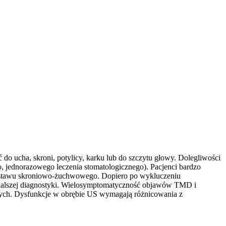
o ucha, skroni, potylicy, karku lub do szczytu głowy. Dolegliwości
, jednorazowego leczenia stomatologicznego). Pacjenci bardzo
em stawu skroniowo-żuchwowego. Dopiero po wykluczeniu
u dalszej diagnostyki. Wielosymptomatyczność objawów TMD i
ycznych. Dysfunkcje w obrębie US wymagają różnicowania z