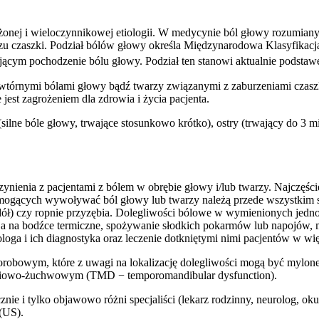
żonej i wieloczynnikowej etiologii. W medycynie ból głowy rozumiany 
zu czaszki. Podział bólów głowy określa Międzynarodowa Klasyfikacj
jącym pochodzenie bólu głowy. Podział ten stanowi aktualnie podstawę
wtórnymi bólami głowy bądź twarzy związanymi z zaburzeniami czaszki,
jest zagrożeniem dla zdrowia i życia pacjenta.
silne bóle głowy, trwające stosunkowo krótko), ostry (trwający do 3 m
ynienia z pacjentami z bólem w obrębie głowy i/lub twarzy. Najczęści
gących wywoływać ból głowy lub twarzy należą przede wszystkim sta
odół) czy ropnie przyzębia. Dolegliwości bólowe w wymienionych jed
ja na bodźce termiczne, spożywanie słodkich pokarmów lub napojów, 
oga i ich diagnostyka oraz leczenie dotkniętymi nimi pacjentów w wię
orobowym, które z uwagi na lokalizację dolegliwości mogą być mylon
roniowo-żuchwowym (TMD − temporomandibular dysfunction).
ie i tylko objawowo różni specjaliści (lekarz rodzinny, neurolog, ok
(US).