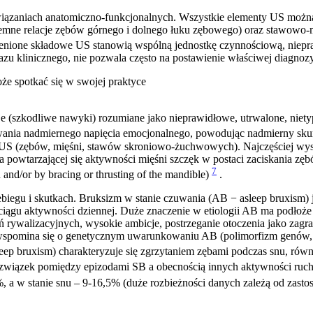
owiązaniach anatomiczno-funkcjonalnych. Wszystkie elementy US moż
emne relacje zębów górnego i dolnego łuku zębowego) oraz stawowo
mienione składowe US stanowią wspólną jednostkę czynnościową, niep
zu klinicznego, nie pozwala często na postawienie właściwej diagnozy
że spotkać się w swojej praktyce
(szkodliwe nawyki) rozumiane jako nieprawidłowe, utrwalone, nietyp
wania nadmiernego napięcia emocjonalnego, powodując nadmierny sku
 US (zębów, mięśni, stawów skroniowo-żuchwowych). Najczęściej wystę
na powtarzającej się aktywności mięśni szczęk w postaci zaciskania zę
7
h and/or by bracing or thrusting of the mandible)
.
biegu i skutkach. Bruksizm w stanie czuwania (AB − asleep bruxism) j
gu aktywności dziennej. Duże znaczenie w etiologii AB ma podłoże ps
rywalizacyjnych, wysokie ambicje, postrzeganie otoczenia jako zagraż
ież wspomina się o genetycznym uwarunkowaniu AB (polimorfizm genów,
leep bruxism) charakteryzuje się zgrzytaniem zębami podczas snu, rów
wiązek pomiędzy epizodami SB a obecnością innych aktywności rucho
 a w stanie snu – 9-16,5% (duże rozbieżności danych zależą od zas