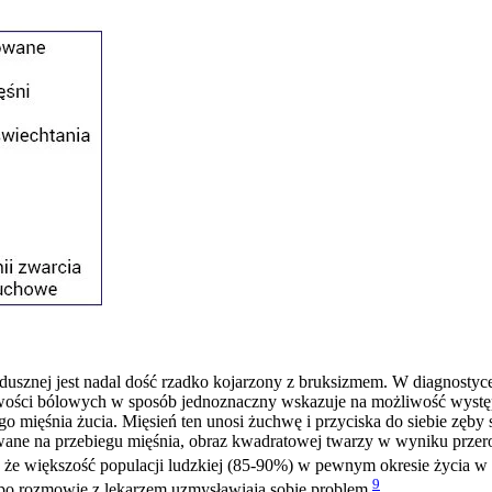
usznej jest nadal dość rzadko kojarzony z bruksizmem. W diagnostyce
iwości bólowych w sposób jednoznaczny wskazuje na możliwość wystę
o mięśnia żucia. Mięsień ten unosi żuchwę i przyciska do siebie zęby
wane na przebiegu mięśnia, obraz kwadratowej twarzy w wyniku przer
e, że większość populacji ludzkiej (85-90%) w pewnym okresie życia w
9
o po rozmowie z lekarzem uzmysławiają sobie problem
.