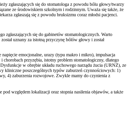
dzieży zgłaszających się do stomatologa z powodu bólu głowy/twarzy
ązane ze środowiskiem szkolnym i rodzinnym. Uważa się także, że
lekarza zgłaszają się z powodu bruksizmu coraz młodsi pacjenci.
go zgłaszających się do gabinetów stomatologicznych. Warto
został uznany za istotną przyczynę bólów głowy i został
pięcie emocjonalne, urazy (typu makro i mikro), impulsacja
 chorobach przyzębia, istotny problem stomatologiczny, dlatego
ych. Dysfunkcje w obrębie układu ruchowego narządu żucia (URNŻ), ze
jawy kliniczne poszczególnych typów zaburzeń czynnościowych: 1)
hwy, 4) zaburzenia rozwojowe. Zwykle mamy do czynienia z
 pod względem lokalizacji oraz stopnia nasilenia objawów, a także