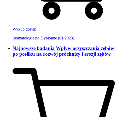
Wykup dostęp
Stomatologia po Dyplomie (01/2023)
Najnowsze badania Wpływ oczyszczania zębów
po posiłku na rozwój próchnicy i erozji zębów