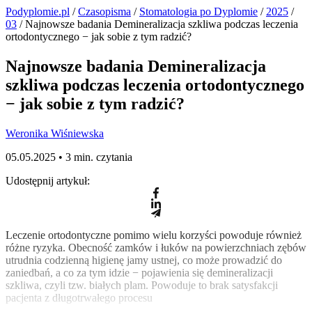
Podyplomie.pl
/
Czasopisma
/
Stomatologia po Dyplomie
/
2025
/
03
/ Najnowsze badania Demineralizacja szkliwa podczas leczenia
ortodontycznego − jak sobie z tym radzić?
Najnowsze badania Demineralizacja
szkliwa podczas leczenia ortodontycznego
− jak sobie z tym radzić?
Weronika Wiśniewska
05.05.2025 •
3 min. czytania
Udostępnij artykuł:
Leczenie ortodontyczne pomimo wielu korzyści powoduje również
różne ryzyka. Obecność zamków i łuków na powierzchniach zębów
utrudnia codzienną higienę jamy ustnej, co może prowadzić do
zaniedbań, a co za tym idzie − pojawienia się demineralizacji
szkliwa, czyli tzw. białych plam. Powoduje to brak satysfakcji
pacjenta z długotrwałego procesu