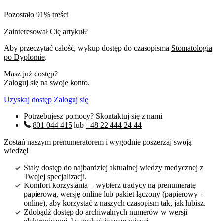
Pozostało 91% treści
Zainteresował Cię artykuł?
Aby przeczytać całość, wykup dostęp do czasopisma
Stomatologia
po Dyplomie
.
Masz już dostęp?
Zaloguj się
na swoje konto.
Uzyskaj dostęp
Zaloguj się
Potrzebujesz pomocy? Skontaktuj się z nami
801 044 415
lub
+48 22 444 24 44
Zostań naszym prenumeratorem i wygodnie poszerzaj swoją
wiedzę!
Stały dostęp do najbardziej aktualnej wiedzy medycznej z
Twojej specjalizacji.
Komfort korzystania – wybierz tradycyjną prenumeratę
papierową, wersję online lub pakiet łączony (papierowy +
online), aby korzystać z naszych czasopism tak, jak lubisz.
Zdobądź dostęp do archiwalnych numerów w wersji
elektronicznej, by zyskać jeszcze więcej.