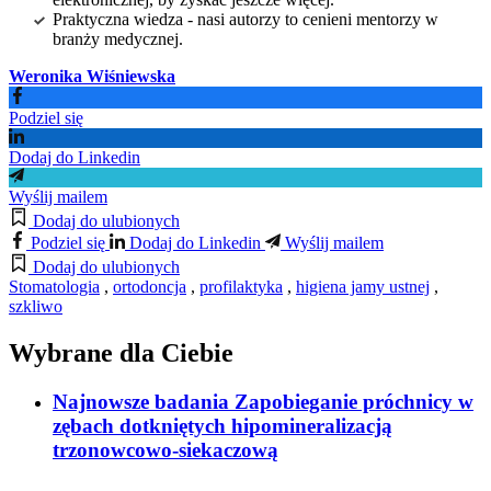
Praktyczna wiedza - nasi autorzy to cenieni mentorzy w
branży medycznej.
Weronika Wiśniewska
Podziel się
Dodaj do Linkedin
Wyślij mailem
Dodaj do ulubionych
Podziel się
Dodaj do Linkedin
Wyślij mailem
Dodaj do ulubionych
Stomatologia
,
ortodoncja
,
profilaktyka
,
higiena jamy ustnej
,
szkliwo
Wybrane dla Ciebie
Najnowsze badania Zapobieganie próchnicy w
zębach dotkniętych hipomineralizacją
trzonowcowo-siekaczową