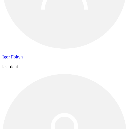
Igor Foltyn
lek. dent.