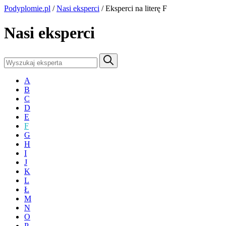
Podyplomie.pl
/
Nasi eksperci
/ Eksperci na literę F
Nasi eksperci
A
B
C
D
E
F
G
H
I
J
K
L
Ł
M
N
O
P