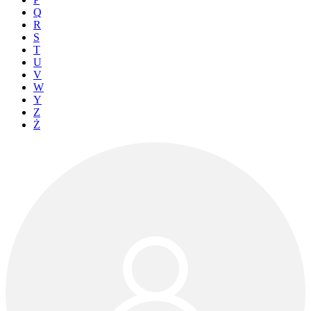
Q
R
S
T
U
V
W
Y
Z
Ż