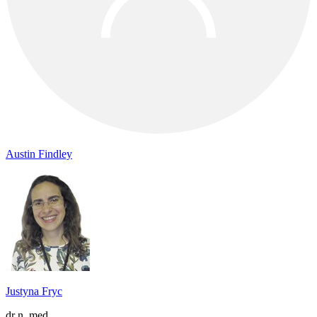
Austin Findley
Justyna Fryc
dr n. med.