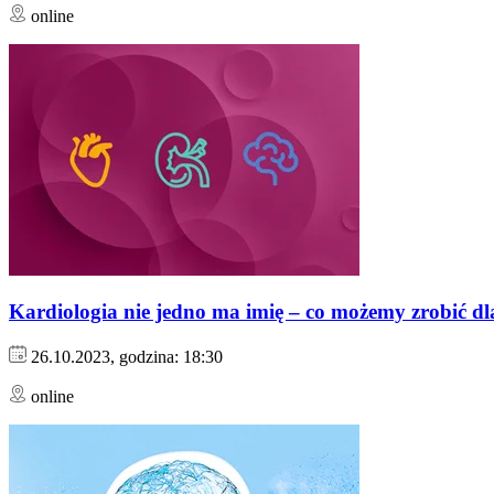
online
Kardiologia nie jedno ma imię – co możemy zrobić 
26.10.2023, godzina: 18:30
online