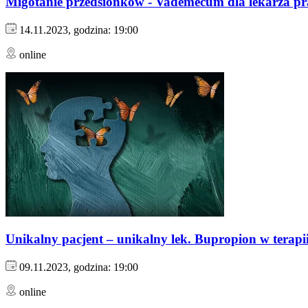
Migotanie przedsionków - Vademecum dla lekarza pr
14.11.2023, godzina: 19:00
online
Unikalny pacjent – unikalny lek. Bupropion w terapii
09.11.2023, godzina: 19:00
online