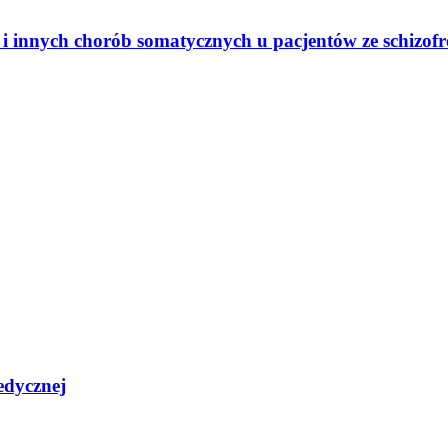
 i innych chorób somatycznych u pacjentów ze schizofre
edycznej