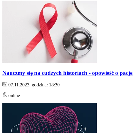
Nauczmy się na cudzych historiach - opowieść o pac
07.11.2023, godzina: 18:30
online