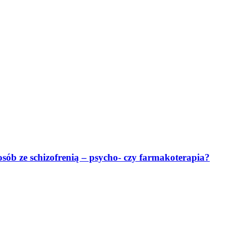
osób ze schizofrenią – psycho- czy farmakoterapia?