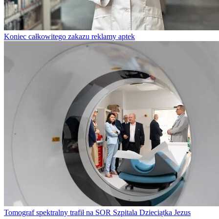
Koniec całkowitego zakazu reklamy aptek
Tomograf spektralny trafił na SOR Szpitala Dzieciątka Jezus