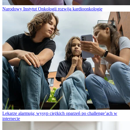
Narodowy Instytut Onkologii rozwija kardioonkologię
Lekarze alarmują: wysyp ciężkich oparzeń po challenge’ach w
internecie