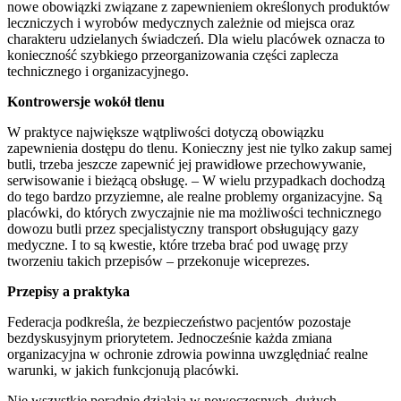
nowe obowiązki związane z zapewnieniem określonych produktów
leczniczych i wyrobów medycznych zależnie od miejsca oraz
charakteru udzielanych świadczeń. Dla wielu placówek oznacza to
konieczność szybkiego przeorganizowania części zaplecza
technicznego i organizacyjnego.
Kontrowersje wokół tlenu
W praktyce największe wątpliwości dotyczą obowiązku
zapewnienia dostępu do tlenu. Konieczny jest nie tylko zakup samej
butli, trzeba jeszcze zapewnić jej prawidłowe przechowywanie,
serwisowanie i bieżącą obsługę. – W wielu przypadkach dochodzą
do tego bardzo przyziemne, ale realne problemy organizacyjne. Są
placówki, do których zwyczajnie nie ma możliwości technicznego
dowozu butli przez specjalistyczny transport obsługujący gazy
medyczne. I to są kwestie, które trzeba brać pod uwagę przy
tworzeniu takich przepisów – przekonuje wiceprezes.
Przepisy a praktyka
Federacja podkreśla, że bezpieczeństwo pacjentów pozostaje
bezdyskusyjnym priorytetem. Jednocześnie każda zmiana
organizacyjna w ochronie zdrowia powinna uwzględniać realne
warunki, w jakich funkcjonują placówki.
Nie wszystkie poradnie działają w nowoczesnych, dużych