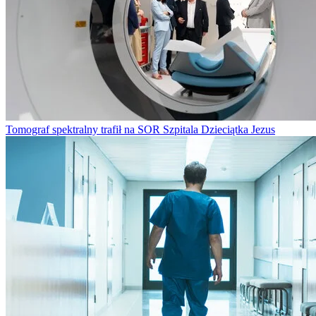
Tomograf spektralny trafił na SOR Szpitala Dzieciątka Jezus