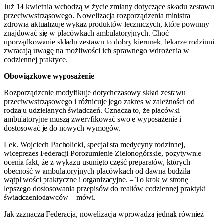
Już 14 kwietnia wchodzą w życie zmiany dotyczące składu zestawu
przeciwwstrząsowego. Nowelizacja rozporządzenia ministra
zdrowia aktualizuje wykaz produktów leczniczych, które powinny
znajdować się w placówkach ambulatoryjnych. Choć
uporządkowanie składu zestawu to dobry kierunek, lekarze rodzinni
zwracają uwagę na możliwości ich sprawnego wdrożenia w
codziennej praktyce.
Obowiązkowe wyposażenie
Rozporządzenie modyfikuje dotychczasowy skład zestawu
przeciwwstrząsowego i różnicuje jego zakres w zależności od
rodzaju udzielanych świadczeń. Oznacza to, że placówki
ambulatoryjne muszą zweryfikować swoje wyposażenie i
dostosować je do nowych wymogów.
Lek. Wojciech Pacholicki, specjalista medycyny rodzinnej,
wiceprezes Federacji Porozumienie Zielonogórskie, pozytywnie
ocenia fakt, że z wykazu usunięto część preparatów, których
obecność w ambulatoryjnych placówkach od dawna budziła
wątpliwości praktyczne i organizacyjne. – To krok w stronę
lepszego dostosowania przepisów do realiów codziennej praktyki
świadczeniodawców – mówi.
Jak zaznacza Federacja, nowelizacja wprowadza jednak również