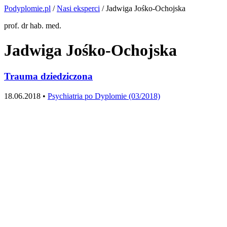
Podyplomie.pl
/
Nasi eksperci
/ Jadwiga Jośko-Ochojska
prof. dr hab. med.
Jadwiga Jośko-Ochojska
Trauma dziedziczona
18.06.2018 •
Psychiatria po Dyplomie (03/2018)