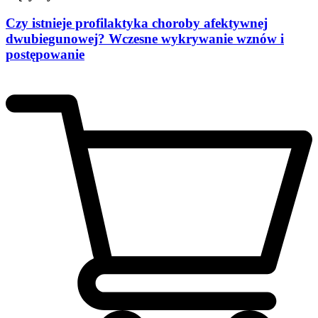
Czy istnieje profilaktyka choroby afektywnej
dwubiegunowej? Wczesne wykrywanie wznów i
postępowanie