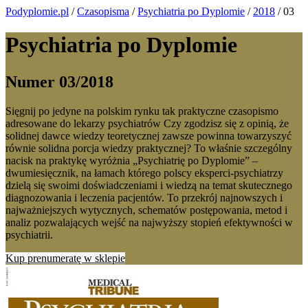
Podyplomie.pl
/
Czasopisma
/
Psychiatria po Dyplomie
/
2018
/ 03
Psychiatria po Dyplomie
Numer 03/2018
Sięgnij po jedyne na polskim rynku tak praktyczne czasopismo
adresowane do lekarzy psychiatrów Czy zgodzisz się z opinią, że
solidnej dawce wiedzy teoretycznej zawsze powinna towarzyszyć
równie solidna porcja wiedzy praktycznej? To właśnie szczególny
nacisk na praktykę wyróżnia „Psychiatrię po Dyplomie” –
dwumiesięcznik, na łamach którego polscy eksperci-psychiatrzy
dzielą się swoimi doświadczeniami i wiedzą na temat skutecznego
diagnozowania i leczenia pacjentów. To przekrój najnowszych i
najważniejszych wytycznych, schematów postępowania, metod i
analiz pozwalających wejść na najwyższy stopień efektywności w
psychiatrii.
Kup prenumeratę w sklepie